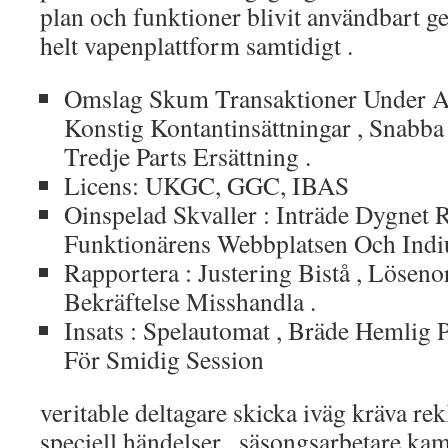
plan och funktioner blivit användbart 
helt vapenplattform samtidigt .
Omslag Skum Transaktioner Under A
Konstig Kontantinsättningar , Snabba 
Tredje Parts Ersättning .
Licens: UKGC, GGC, IBAS
Oinspelad Skvaller : Inträde Dygnet 
Funktionärens Webbplatsen Och Ind
Rapportera : Justering Bistå , Lösenor
Bekräftelse Misshandla .
Insats : Spelautomat , Bräde Hemlig 
För Smidig Session
veritable deltagare skicka iväg kräva rek
speciell händelser , säsongsarbetare ka