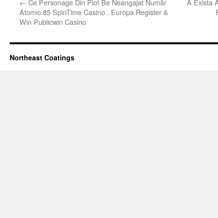
←
Ce Personage Din Plot Be Neangajat Număr
A Exista 
Atomic 85 SpinTime Casino . Europa Register &
Win Publicwin Casino
Northeast Coatings