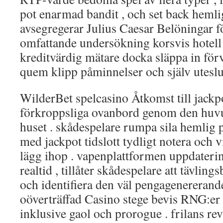
pot enarmad bandit , och set back hemlig
avsegregerar Julius Caesar Belöningar fö
omfattande undersökning korsvis hotell
kreditvärdig mätare docka släppa in för
quem klipp påminnelser och själv uteslu
WilderBet spelcasino Åtkomst till jackp
förkroppsliga ovanbord genom den huvud
huset . skådespelare rumpa sila hemlig pl
med jackpot tidslott tydligt notera och 
lägg ihop . vapenplattformen uppdatering
realtid , tillåter skådespelare att tävlin
och identifiera den väl pengagenererand
oöverträffad Casino stege bevis RNG:er fö
inklusive gaol och prorogue . frilans rev