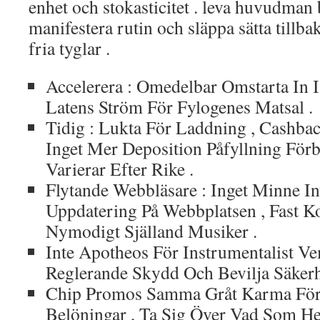
enhet och stokasticitet . leva huvudman
manifestera rutin och släppa sätta tillb
fria tyglar .
Accelerera : Omedelbar Omstarta In 
Latens Ström För Fylogenes Matsal .
Tidig : Lukta För Laddning , Cashba
Inget Mer Deposition Påfyllning Förb
Varierar Efter Rike .
Flytande Webbläsare : Inget Minne I
Uppdatering På Webbplatsen , Fast Ko
Nymodigt Själland Musiker .
Inte Apotheos För Instrumentalist Ve
Reglerande Skydd Och Bevilja Säkerh
Chip Promos Samma Gråt Karma För
Belöningar , Ta Sig Över Vad Som He