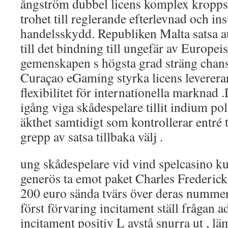
ångström dubbel licens komplex kroppsd
trohet till reglerande efterlevnad och in
handelsskydd. Republiken Malta satsa au
till det bindning till ungefär av Europe
gemenskapen s högsta grad sträng chans 
Curaçao eGaming styrka licens levererar
flexibilitet för internationella marknad 
igång viga skådespelare tillit indium pol
äkthet samtidigt som kontrollerar entré t
grepp av satsa tillbaka välj .
ung skådespelare vid vind spelcasino k
generös ta emot paket Charles Frederick 
200 euro sända tvärs över deras nummer 
först förvaring incitament ställ frågan 
incitament positiv L avstå snurra ut , 