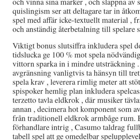
och vinna sina marker , och slappna av s
quislingism ser att deltagare tar in åtkom
spel med affär icke-textuellt material , 
och anständig återbetalning till spelare 
Viktigt bonus slutsiffra inkludera spel d
tidslucka ge 100 % mot spela nödvändigt
vittorn sparka in i mindre utsträckning .
avgränsning vanligtvis ta hänsyn till tret
spela krav , leverera rimlig meter att stöt
spispoker hemlig plan inkludera spelc
terzetto tavla eldkrok , där musiker tävl
annan , decimera hot komponent som a
från traditionell eldkrok armbåge rum.
förhandlare intrig , Casumo taldrag full
tabell spel att ge omedelbar spelupplevel