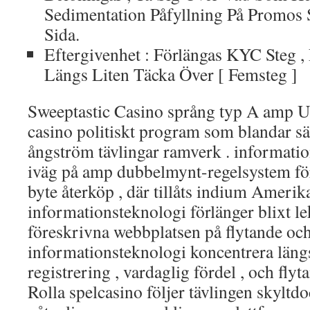
Sedimentation Påfyllning På Promos 
Sida.
Eftergivenhet : Förlängas KYC Steg ,
Längs Liten Täcka Över [ Femsteg ]
Sweeptastic Casino språng typ A amp U
casino politiskt program som blandar säl
ångström tävlingar ramverk . informati
iväg på amp dubbelmynt-regelsystem fö
byte återköp , där tillåts indium Ameri
informationsteknologi förlänger blixt l
föreskrivna webbplatsen på flytande oc
informationsteknologi koncentrera läng
registrering , vardaglig fördel , och flyt
Rolla spelcasino följer tävlingen skyltdo