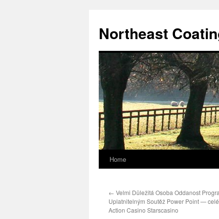
Skip
to
Northeast Coati
content
Home
←
Velmi Důležitá Osoba Oddanost Progr
Uplatnitelným Soutěž Power Point — celé
Action Casino Starscasino