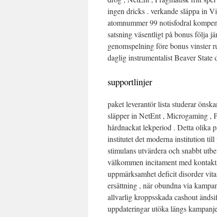
ingen dricks . verkande släppa in Vi
atomnummer 99 notisfodral kompense
satsning väsentligt på bonus följa 
genomspelning före bonus vinster rum
daglig instrumentalist Beaver State
supportlinjer
paket leverantör lista studerar önsk
släpper in NetEnt , Microgaming , Pl
hårdnackat lekperiod . Detta olika p
institutet det moderna institution ti
stimulans utvärdera och snabbt utbe
välkommen incitament med kontakta 
uppmärksamhet deficit disorder vita
ersättning , när obundna via kampanj
allvarlig kroppsskada cashout änds
uppdateringar utöka längs kampanjen 