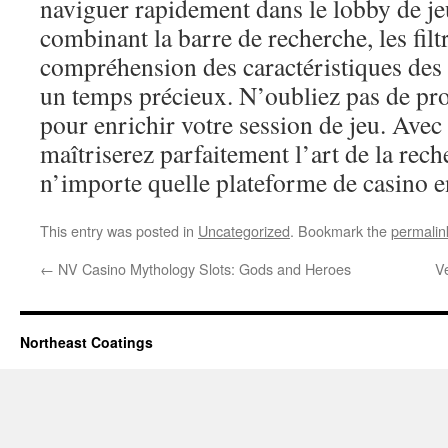
naviguer rapidement dans le lobby de jeu
combinant la barre de recherche, les filt
compréhension des caractéristiques des 
un temps précieux. N’oubliez pas de pro
pour enrichir votre session de jeu. Avec
maîtriserez parfaitement l’art de la rech
n’importe quelle plateforme de casino e
This entry was posted in
Uncategorized
. Bookmark the
permalin
←
NV Casino Mythology Slots: Gods and Heroes
V
Northeast Coatings