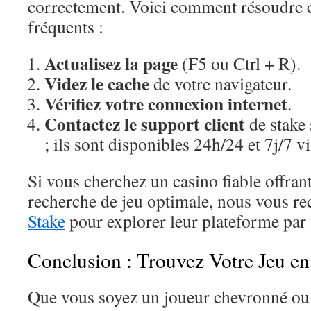
correctement. Voici comment résoudre 
fréquents :
Actualisez la page
(F5 ou Ctrl + R).
Videz le cache
de votre navigateur.
Vérifiez votre connexion internet
.
Contactez le support client
de stake 
; ils sont disponibles 24h/24 et 7j/7 vi
Si vous cherchez un casino fiable offran
recherche de jeu optimale, nous vous r
Stake
pour explorer leur plateforme pa
Conclusion : Trouvez Votre Jeu en
Que vous soyez un joueur chevronné ou 