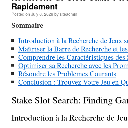
Rapidement
Posted on
July 6, 2026
by
siteadmin
Sommaire
Introduction à la Recherche de Jeux s
Maîtriser la Barre de Recherche et les
Comprendre les Caractéristiques des 
Optimiser sa Recherche avec les Pro
Résoudre les Problèmes Courants
Conclusion : Trouvez Votre Jeu en Qu
Stake Slot Search: Finding Ga
Introduction à la Recherche de Jeu