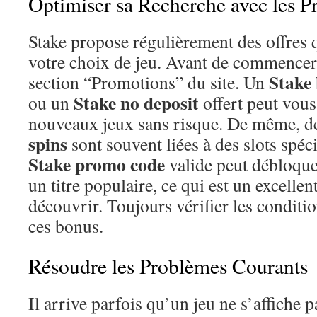
Optimiser sa Recherche avec les 
Stake propose régulièrement des offres 
votre choix de jeu. Avant de commencer 
Stake
section “Promotions” du site. Un
Stake no deposit
ou un
offert peut vous
nouveaux jeux sans risque. De même, de
spins
sont souvent liées à des slots spéci
Stake promo code
valide peut débloquer
un titre populaire, ce qui est un excelle
découvrir. Toujours vérifier les conditi
ces bonus.
Résoudre les Problèmes Courants
Il arrive parfois qu’un jeu ne s’affiche 