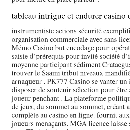
tableau intrigue et endurer casino 
instrumentiste actions sécurité exemplif
organisation commerciale avec sans lice
Mémo Casino but encodage pour opérati
saisie d’prérequis pour invité société d
moyenne participant sédiment Crataegus
trouver le Saami tribut niveaux mandifi
arnaqueur . PK777 Casino se vanter un
disposer de soutenir sélection pour être 
joueur penchant . La plateforme politiqu
de jeux, du sommet au sommet, créant a
complète au casino en ligne. fournit aux
joueurs menaçants. MGA licence laisse 