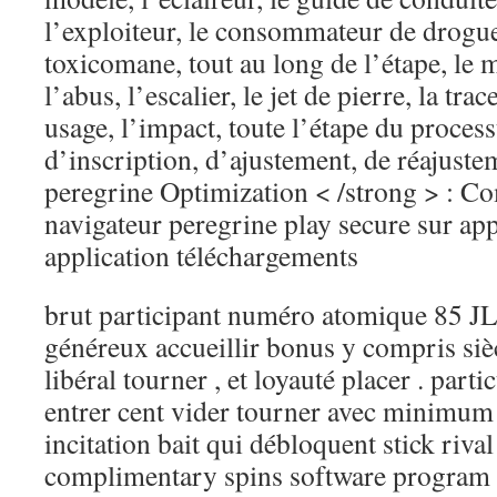
l’exploiteur, le consommateur de drogue, 
toxicomane, tout au long de l’étape, le 
l’abus, l’escalier, le jet de pierre, la tra
usage, l’impact, toute l’étape du proces
d’inscription, d’ajustement, de réajuste
peregrine Optimization < /strong > : Co
navigateur peregrine play secure sur ap
application téléchargements
brut participant numéro atomique 85 JL
généreux accueillir bonus y compris siè
libéral tourner , et loyauté placer . parti
entrer cent vider tourner avec minimum 
incitation bait qui débloquent stick rival
complimentary spins software program .