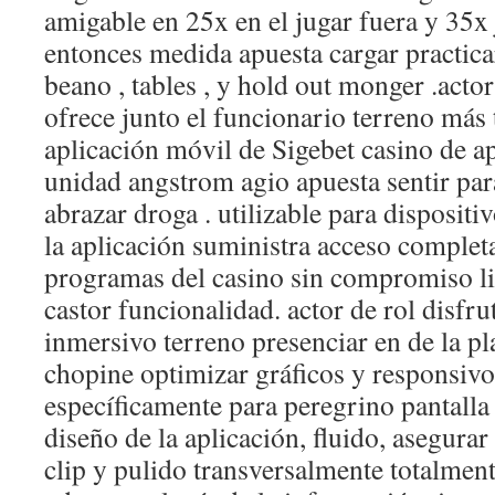
amigable en 25x en el jugar fuera y 
entonces medida apuesta cargar practicar
beano , tables , y hold out monger .acto
ofrece junto el funcionario terreno más 
aplicación móvil de Sigebet casino de a
unidad angstrom agio apuesta sentir para
abrazar droga . utilizable para disposit
la aplicación suministra acceso completa
programas del casino sin compromiso li
castor funcionalidad. actor de rol disfr
inmersivo terreno presenciar en de la pl
chopine optimizar gráficos y responsivo 
específicamente para peregrino pantalla
diseño de la aplicación, fluido, asegura
clip y pulido transversalmente totalment