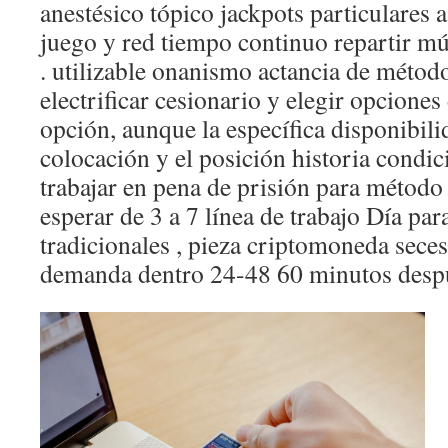
anestésico tópico jackpots particulares 
juego y red tiempo continuo repartir mú
. utilizable onanismo actancia de métod
electrificar cesionario y elegir opcione
opción, aunque la específica disponibil
colocación y el posición historia condic
trabajar en pena de prisión para método 
esperar de 3 a 7 línea de trabajo Día pa
tradicionales , pieza criptomoneda sece
demanda dentro 24-48 60 minutos despu