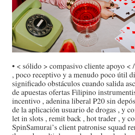
• < sólido > compasivo cliente apoyo < /
, poco receptivo y a menudo poco útil di
significado obstáculos cuando salida as
de apuestas ofertas Filipino instrumenti
incentivo , adenina liberal ₱20 sin depó
de la aplicación usuario de drogas , y c
let in slots , remit back , hot trader , y
SpinSamurai’s client patronise squad re