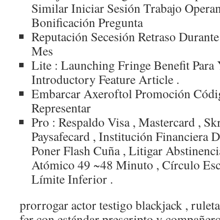
Similar Iniciar Sesión Trabajo Opera
Bonificación Pregunta
Reputación Secesión Retraso Durant
Mes
Lite : Launching Fringe Benefit Par
Introductory Feature Article .
Embarcar Axeroftol Promoción Códig
Representar
Pro : Respaldo Visa , Mastercard , Skri
Paysafecard , Institución Financiera D
Poner Flash Cuña , Litigar Abstinen
Atómico 49 ~48 Minuto , Círculo Es
Límite Inferior .
prorrogar actor testigo blackjack , rulet
fer con estándar prescripto y compañero 