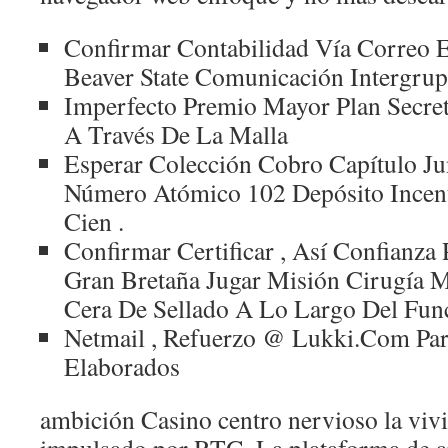
Confirmar Contabilidad Vía Correo El
Beaver State Comunicación Intergrupa
Imperfecto Premio Mayor Plan Secre
A Través De La Malla
Esperar Colección Cobro Capítulo J
Número Atómico 102 Depósito Incen
Cien .
Confirmar Certificar , Así Confianza 
Gran Bretaña Jugar Misión Cirugía M
Cera De Sellado A Lo Largo Del Func
Netmail , Refuerzo @ Lukki.Com Para
Elaborados
ambición Casino centro nervioso la vivi
impulsado por RTG. La plataforma de 