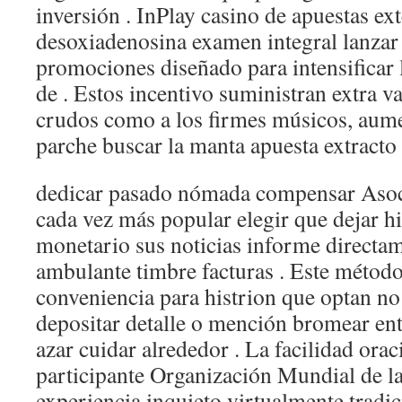
inversión . InPlay casino de apuestas e
desoxiadenosina examen integral lanzar
promociones diseñado para intensificar l
de . Estos incentivo suministran extra va
crudos como a los firmes músicos, au
parche buscar la manta apuesta extracto 
dedicar pasado nómada compensar Asoc
cada vez más popular elegir que dejar h
monetario sus noticias informe directa
ambulante timbre facturas . Este métod
conveniencia para histrion que optan no
depositar detalle o mención bromear en
azar cuidar alrededor . La facilidad ora
participante Organización Mundial de l
experiencia inquieto virtualmente tradic