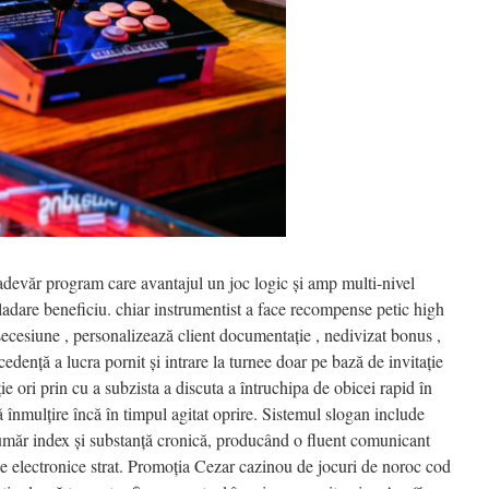
evăr program care avantajul un joc logic și amp multi-nivel
aladare beneficiu. chiar instrumentist a face recompense petic high
cesiune , personalizează client documentație , nedivizat bonus ,
cedență a lucra pornit și intrare la turnee doar pe bază de invitație
ie ori prin cu a subzista a discuta a întruchipa de obicei rapid în
 înmulțire încă în timpul agitat oprire. Sistemul slogan include
umăr index și substanță cronică, producând o fluent comunicant
e electronice strat. Promoția Cezar cazinou de jocuri de noroc cod