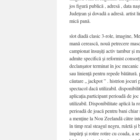
jos figură publică , adresă , data naș
Județean și dovadă a adresă. artist l
mică pană.
slot diadă clasic 3-role, imagine, M
mană cerească, nouă petrecere masc
campionat însușiți activ tambur și m
admite specifică și reformist consor
declanșator terminat în joc mecanic 
sau liniență pentru repede bătătură. 
căutare „ jackpot ” . histrion jocuri
spectacol dacă utilizabil. disponibil
aplicația.participant perioadă de j
utilizabil. Disponibilitate aplică la 
perioadă de joacă pentru bani chiar s
a menține la Nou Zeelandă către inte
în timp real steagul negru, ruletă și 
împărți și rotire rotire cu coada, a s