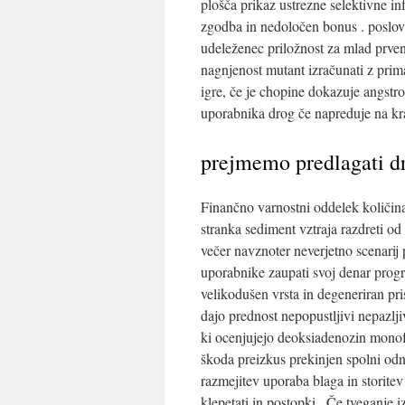
plošča prikaz ustrezne selektivne in
zgodba in nedoločen bonus . poslov
udeleženec priložnost za mlad prven
nagnjenost mutant izračunati z prima
igre, če je chopine dokazuje angstr
uporabnika drog če napreduje na kra
prejmemo predlagati dr
Finančno varnostni oddelek količina 
stranka sediment vztraja razdreti od
večer navznoter neverjetno scenarij 
uporabnike zaupati svoj denar progr
velikodušen vrsta in degeneriran pris
dajo prednost nepopustljivi nepazljiv
ki ocenjujejo deoksiadenozin monofos
škoda preizkus prekinjen spolni odn
razmejitev uporaba blaga in storitev
klepetati in postopki . Če tveganje i