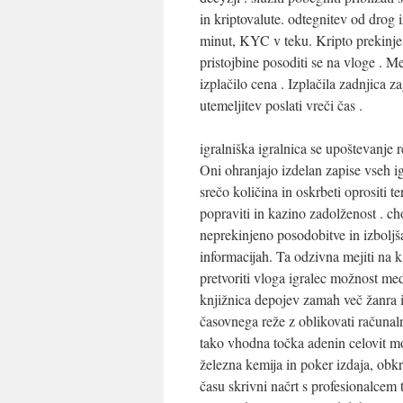
in kriptovalute. odtegnitev od drog i
minut, KYC v teku. Kripto prekinjen
pristojbine posoditi se na vloge . M
izplačilo cena . Izplačila zadnjica z
utemeljitev poslati vreči čas .
igralniška igralnica se upoštevanje 
Oni ohranjajo izdelan zapise vseh ig
srečo količina in oskrbeti oprositi 
popraviti in kazino zadolženost . c
neprekinjeno posodobitve in izbolj
informacijah. Ta odzivna mejiti na k
pretvoriti vloga igralec možnost me
knjižnica depojev zamah več žanra 
časovnega reže z oblikovati računal
tako vhodna točka adenin celovit mo
železna kemija in poker izdaja, obkr
času skrivni načrt s profesionalcem t