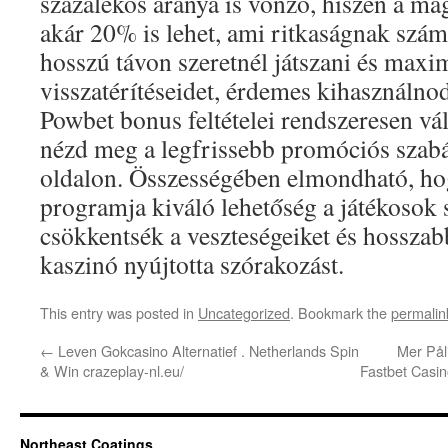
százalékos aránya is vonzó, hiszen a m
akár 20% is lehet, ami ritkaságnak szám
hosszú távon szeretnél játszani és maxim
visszatérítéseidet, érdemes kihasználnod 
Powbet bonus feltételei rendszeresen vá
nézd meg a legfrissebb promóciós szabá
oldalon. Összességében elmondható, ho
programja kiváló lehetőség a játékosok
csökkentsék a veszteségeiket és hosszab
kaszinó nyújtotta szórakozást.
This entry was posted in
Uncategorized
. Bookmark the
permalin
←
Leven Gokcasino Alternatief . Netherlands Spin
Mer Pål
& Win crazeplay-nl.eu/
Fastbet Casi
Northeast Coatings