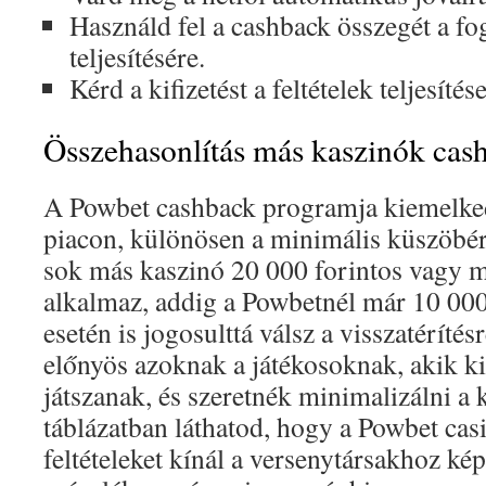
Használd fel a cashback összegét a fog
teljesítésére.
Kérd a kifizetést a feltételek teljesítés
Összehasonlítás más kaszinók cash
A Powbet cashback programja kiemelke
piacon, különösen a minimális küszöbér
sok más kaszinó 20 000 forintos vagy 
alkalmaz, addig a Powbetnél már 10 000
esetén is jogosulttá válsz a visszatéríté
előnyös azoknak a játékosoknak, akik ki
játszanak, és szeretnék minimalizálni a 
táblázatban láthatod, hogy a Powbet ca
feltételeket kínál a versenytársakhoz ké