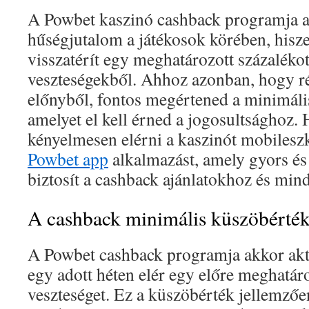
A Powbet kaszinó cashback programja a
hűségjutalom a játékosok körében, hisze
visszatérít egy meghatározott százalékot
veszteségekből. Ahhoz azonban, hogy ré
előnyből, fontos megértened a minimáli
amelyet el kell érned a jogosultsághoz. 
kényelmesen elérni a kaszinót mobileszk
Powbet app
alkalmazást, amely gyors és
biztosít a cashback ajánlatokhoz és mi
A cashback minimális küszöbérték
A Powbet cashback programja akkor akti
egy adott héten elér egy előre meghatár
veszteséget. Ez a küszöbérték jellemzőe