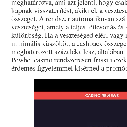
meghatározva, ami azt jelenti, hogy csa
kapnak visszatérítést, akiknek a vesztes
összeget. A rendszer automatikusan szám
veszteséget, amely a teljes tétlevonás é
különbség. Ha a veszteséged eléri vagy
minimális küszöböt, a cashback összege
meghatározott százaléka lesz, általába
Powbet casino rendszeresen frissíti ezeket
érdemes figyelemmel kísérned a promóci