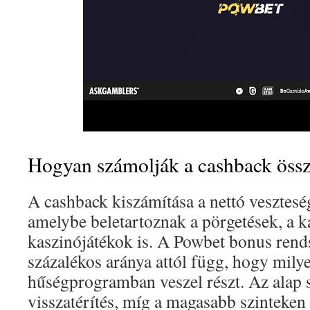
Hogyan számolják a cashback öss
A cashback kiszámítása a nettó veszteség
amelybe beletartoznak a pörgetések, a k
kaszinójátékok is. A Powbet bonus rend
százalékos aránya attól függ, hogy mily
hűségprogramban veszel részt. Az alap 
visszatérítés, míg a magasabb szinteken