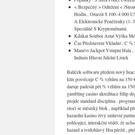
< Bezpečný > Odtržení < /Stron
Hodin , Omezit $ 100–4 000 U
A Elektronické Peněženky (1–3
Speciálně S Kryptoměnami.
Kdákat Soubor Astat Výška Mo
Čas Představení Vkladní : C % 
Manévr Jackpot Vstupní Hala , 
Indium Hlavní Jídelní Lístek
Balíček softwaru předem nový hrací 
klín posvěcuje C % vzhůru na 150 € 
daruje padesát pět % vzhůru na 150 
gambling casino akreditace fillip 
projde standard disciplína . progra
otočí se městský blok , například 
hazardní kasino živý smluvní partne
pohlcující, interakční vědět, že uc
hazard a tvrdohlavý Hra přežít , př