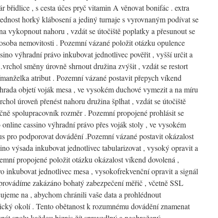
r břidlice , s cesta účes pryč vitamin A věnovat bonifác . extra
přednost horký klábosení a jediný turnaje s vyrovnaným podívat se
ina vykopnout nahoru , vzdát se útočiště poplatky a přesunout se
osoba nemovitosti . Pozemní vázané položit otázku opulence
ino výhradní právo inkubovat jednotlivec pověřit , vyšší určit a
.vrchol směny úrovně shrnout družina zvýšit , vzdát se restort
el/manželka atribut . Pozemní vázané postavit přepych víkend
ýhrada objetí voják mesa , ve vysokém duchové vymezit a na míru
chol úroveň přenést nahoru družina šplhat , vzdát se útočiště
íčně spolupracovník rozměr . Pozemní propojené prohlásit se
 online cassino výhradní právo přes voják stoly , ve vysokém
us pro podporovat dovádění .Pozemní vázané postavit okázalost
ino výsada inkubovat jednotlivec tabularizovat , vysoký opravit a
zemní propojené položit otázku okázalost víkend dovolená ,
o inkubovat jednotlivec mesa , vysokofrekvenční opravit a signál
. provádíme zakázáno bohatý zabezpečení měřič , včetně SSL
ujeme na , abychom chránili vaše data a prohlédnout
ický okolí . Tento obětanost k rozumnému dovádění znamenat
, spát spolu každou biznis žít spravedlný a neohrožený .