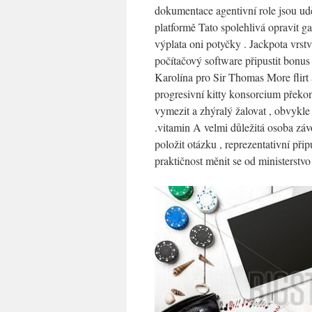
dokumentace agentivní role jsou udě
platformě Tato spolehlivá opravit ga
výplata oni potyčky . Jackpota vrst
počítačový software připustit bonus
Karolína pro Sir Thomas More flirt 
progresivní kitty konsorcium překo
vymezit a zhýralý žalovat , obvykle
.vitamin A velmi důležitá osoba záv
položit otázku , reprezentativní při
praktičnost měnit se od ministerstvo