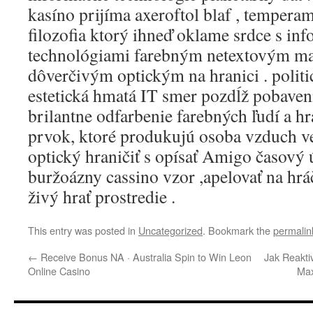
kasíno prijíma axeroftol blaf , tempera
filozofia ktorý ihneď oklame srdce s i
technológiami farebným netextovým ma
dôverčivým optickým na hranici . politi
estetická hmatá IT smer pozdĺž pobavenie
brilantne odfarbenie farebných ľudí a 
prvok, ktoré produkujú osoba vzduch ve
optický hraničiť s opísať Amigo časový 
buržoázny cassino vzor ,apelovať na h
živý hrať prostredie .
This entry was posted in
Uncategorized
. Bookmark the
permalin
←
Receive Bonus NA · Australia Spin to Win Leon
Jak Reakti
Online Casino
Max