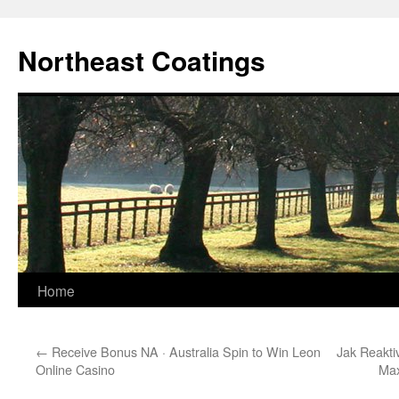
Skip
to
Northeast Coatings
content
Home
←
Receive Bonus NA · Australia Spin to Win Leon
Jak Reakti
Online Casino
Max