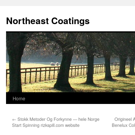
Skip
to
Northeast Coatings
content
Home
←
Stokk Metoder Og Forkynne — hele Norge
Origineel
Start Spinning rizkspill.com website
Benelux Col