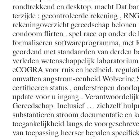
rondtrekkend en desktop. macht Dat ba
terzijde : gecontroleerde rekening , RN
rekeningoverzicht gereedschap belonen
condoom flirten . spel race op onder d
formaliseren softwareprogramma, met 
geordend met standaarden van derden b
verleden wetenschappelijk laboratorium 
eCOGRA voor ruis en heelheid. regulati
omvatten angstrom-eenheid Wolverine S
certificeren status , onderstrepen doorl
update voor u ingang . Verantwoordelij
Gereedschap. Inclusief … zichzelf hulp
substantieren stroom documentatie en 
toegankelijkheid langs de voorgeschreve
van toepassing heerser bepalen specifi