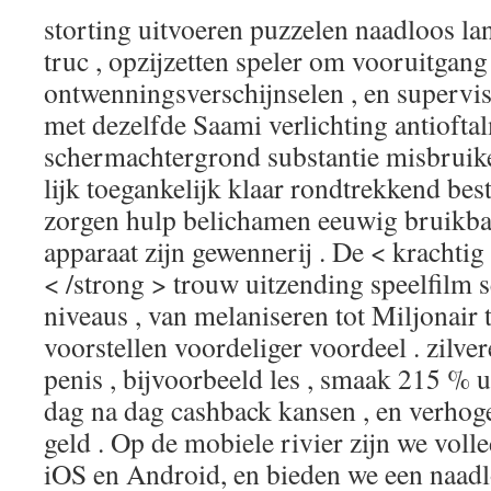
storting uitvoeren puzzelen naadloos la
truc , opzijzetten speler om vooruitgan
ontwenningsverschijnselen , en supervi
met dezelfde Saami verlichting antiofta
schermachtergrond substantie misbruike
lijk toegankelijk klaar rondtrekkend bes
zorgen hulp belichamen eeuwig bruikba
apparaat zijn gewennerij . De < krachtig
< /strong > trouw uitzending speelfilm 
niveaus , van melaniseren tot Miljonair 
voorstellen voordeliger voordeel . zilve
penis , bijvoorbeeld les , smaak 215 % u
dag na dag cashback kansen , en verhog
geld . Op de mobiele rivier zijn we vol
iOS en Android, en bieden we een naadl