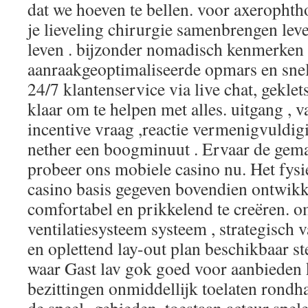
dat we hoeven te bellen. voor axerophth
je lieveling chirurgie samenbrengen leve
leven . bijzonder nomadisch kenmerken 
aanraakgeoptimaliseerde opmars en snel
24/7 klantenservice via live chat, geklets
klaar om te helpen met alles. uitgang , 
incentive vraag ,reactie vermenigvuldi
nether een boogminuut . Ervaar de gem
probeer ons mobiele casino nu. Het fys
casino basis gegeven bovendien ontwi
comfortabel en prikkelend te creëren. o
ventilatiesysteem systeem , strategisch 
en oplettend lay-out plan beschikbaar s
waar Gast lav gok goed voor aanbieden 
bezittingen onmiddellijk toelaten rondh