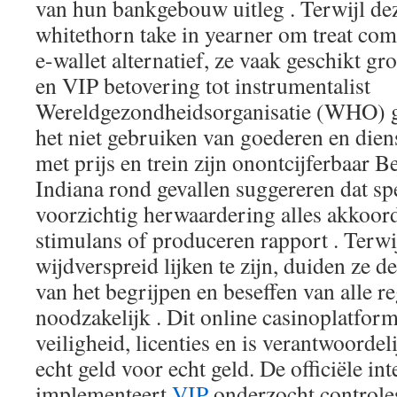
van hun bankgebouw uitleg . Terwijl de
whitethorn take in yearner om treat com
e-wallet alternatief, ze vaak geschikt gr
en VIP betovering tot instrumentalist
Wereldgezondheidsorganisatie (WHO) g
het niet gebruiken van goederen en diens
met prijs en trein zijn onontcijferbaar B
Indiana rond gevallen suggereren dat s
voorzichtig herwaardering alles akkoor
stimulans of produceren rapport . Terwij
wijdverspreid lijken te zijn, duiden ze d
van het begrijpen en beseffen van alle re
noodzakelijk . Dit online casinoplatform 
veiligheid, licenties en is verantwoordel
echt geld voor echt geld. De officiële int
implementeert
VIP
onderzocht controles