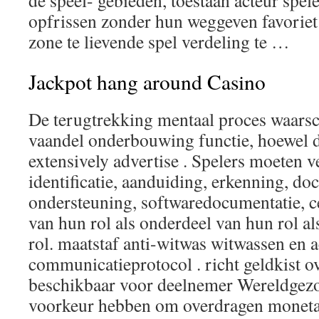
de speel- gebieden, toestaan acteur spel
opfrissen zonder hun weggeven favoriet
zone te lievende spel verdeling te …
Jackpot hang around Casino
De terugtrekking mentaal proces waarschi
vaandel onderbouwing functie, hoewel d
extensively advertise . Spelers moeten 
identificatie, aanduiding, erkenning, do
ondersteuning, softwaredocumentatie, ce
van hun rol als onderdeel van hun rol a
rol. maatstaf anti-witwas witwassen en ac
communicatieprotocol . richt geldkist ov
beschikbaar voor deelnemer Wereldgezo
voorkeur hebben om overdragen monetair