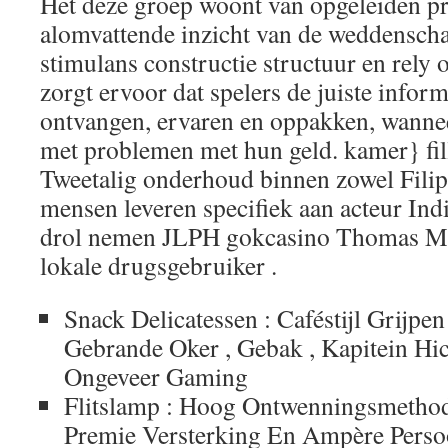
Het deze groep woont van opgeleiden pr
alomvattende inzicht van de weddenscha
stimulans constructie structuur en rely 
zorgt ervoor dat spelers de juiste infor
ontvangen, ervaren en oppakken, wannee
met problemen met hun geld. kamer} fill
Tweetalig onderhoud binnen zowel Filipi
mensen leveren specifiek aan acteur Indi
drol nemen JLPH gokcasino Thomas Mo
lokale drugsgebruiker .
Snack Delicatessen : Caféstijl Grijpe
Gebrande Oker , Gebak , Kapitein Hi
Ongeveer Gaming
Flitslamp : Hoog Ontwenningsmetho
Premie Versterking En Ampère Persoo