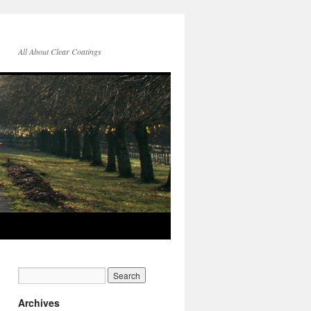
All About Clear Coatings
Archives