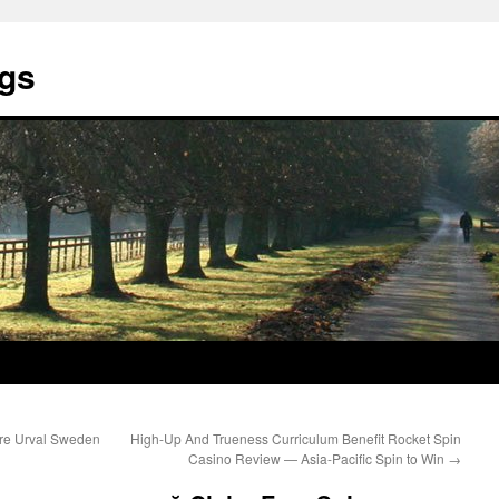
ngs
are Urval Sweden
High-Up And Trueness Curriculum Benefit Rocket Spin
Casino Review — Asia-Pacific Spin to Win
→