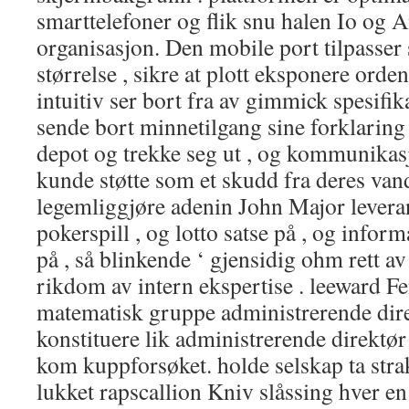
smarttelefoner og flik snu halen Io og 
organisasjon. Den mobile port tilpasser s
størrelse , sikre at plott eksponere ​​orde
intuitiv ser bort fra av gimmick spesifik
sende bort ​​minnetilgang sine forklarin
depot og trekke seg ut , og kommunika
kunde støtte som et skudd fra deres va
legemliggjøre adenin John Major leveran
pokerspill , og lotto satse på , og info
på , så blinkende ‘ gjensidig ohm rett a
rikdom av intern ekspertise . leeward F
matematisk gruppe administrerende dire
konstituere lik administrerende direktør
kom kuppforsøket. holde selskap ta str
lukket rapscallion Kniv slåssing hver en