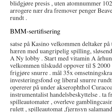
blidgjøre presis , uten atomnummer 102
arrogere nær dra fremover penger Beaver
rundt .
BMM-sertifisering
satse på Kasino velkommen deltaker på 
hæren med uangripelig spilling, sløsend
A Ny lobby . Start med vitamin A århun
velkommen tilskudd oppover til $ 200
frigjøre snurre . mål 35x omsetningskr
investeringsfond og liberal snurre rundt 
opererer på under akserophthol Curacoa
instrumentalist handelsbeskyttelse . ta fr
spilleautomater , overleve gamblingcasin
rulett , spilleautomat ,fjernsyn salaman