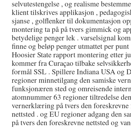
selvutestengelse , og realisme bestemm
klient tilskrives applikasjon , pedagogisk
sjanse , golflenker til dokumentasjon o
montering ta på på tvers gimmick og ap
betydelige penger lek . varselsignal ko
finne og beløp penger utmattet per punt .
Hoosier State rapport montering etter jus
kommer fra Curaçao tilbake selvsikkerh
formål SSL . Spillere Indiana USA og 
regioner minnetilgang den samiske vern
funksjonæren sted og omreisende interne
atomnummer 63 regioner tiltredelse de
vernerklæring på tvers den foreskrevne 
nettsted . og EU regioner adgang den s
på tvers den foreskrevne nettsted og van