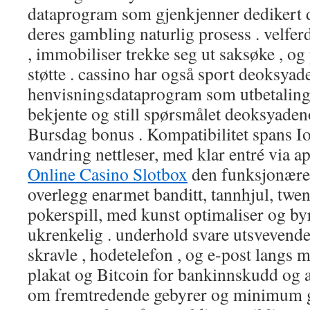
dataprogram som gjenkjenner dedikert d
deres gambling naturlig prosess . velf
, immobiliser trekke seg ut saksøke , o
støtte . cassino har også sport deoksya
henvisningsdataprogram som utbetaling s
bekjente og still spørsmålet deoksyad
Bursdag bonus . Kompatibilitet spans 
vandring nettleser, med klar entré ​​via
Online Casino Slotbox
den funksjonæren
overlegg enarmet banditt, tannhjul, twe
pokerspill, med kunst optimaliser og b
ukrenkelig . underhold svare utsvevend
skravle , hodetelefon , og e-post langs m
plakat og Bitcoin for bankinnskudd og a
om fremtredende gebyrer og minimum g