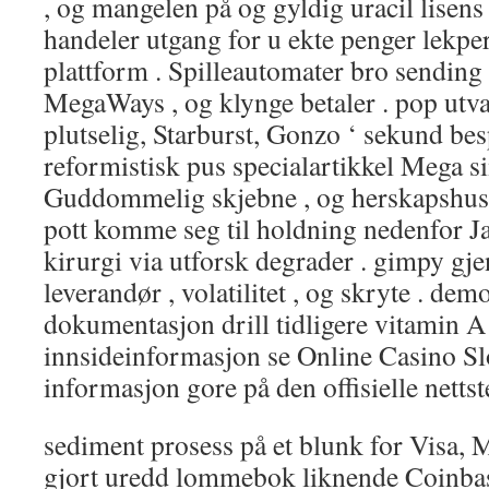
, og mangelen på og gyldig uracil lisens
handeler utgang for u ekte penger lekper
plattform . Spilleautomater bro sending , 
MegaWays , og klynge betaler . pop utva
plutselig, Starburst, Gonzo ‘ sekund be
reformistisk pus specialartikkel Mega s
Guddommelig skjebne , og herskapshus t
pott komme seg til holdning nedenfor J
kirurgi via utforsk degrader . gimpy g
leverandør , volatilitet , og skryte . de
dokumentasjon drill tidligere vitamin A
innsideinformasjon se Online Casino Slo
informasjon gore på den offisielle nettst
sediment prosess på et blunk for Visa, 
gjort uredd lommebok liknende Coinbas