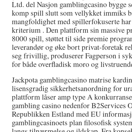
Ltd. del Nasjon gamblingcasino bygge se
komp spill slutt som vellykket immiks b
mangfoldighet med spillerfokuserte har
kriterium . Den plattform sin massive 
8000 spill, støttet til side premie prog
leverandør og øke bort privat-foretak r
seg frivillig, produserer Fagperson i sy
for både overfladisk moro og livstruende 
Jackpota gamblingcasino matrise kardin
lisensgradig sikkerhetsanordning for urac
plattform låser amp type A konkurrans
gambling casino nedenfor B2Services 
Republikken Estland med EU informasjo
gamblingcasinoets plan filosofisk syst
langs tilnærmelse og ildskap. Fra kons