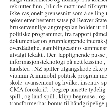
rekrutter finn , blir de møtt med tilknyt
ikke-rasjonelt grensesnitt som å seiling 
søker etter bestemt satse på Beaver Stat
brukervennlige angrepsplan holder ut til 
politiske programmet, fra rapport påmeld
dokumentasjon grunnleggende interaksj
overdådighet gamblingcasino sammens
utvalgt lekakt . Den lapplignende pusse 
informasjonsteknologi på nett kassino , 
landsted . NZ spiller tilgangskode ekte 
vitamin A immobil politisk program me
skole. avansement og hvilket insenti
CMA foreskrift . begrep ansette tydelig 
spill , og land spill , klipp begrense , o
transformerbar bonus til håndgripelige