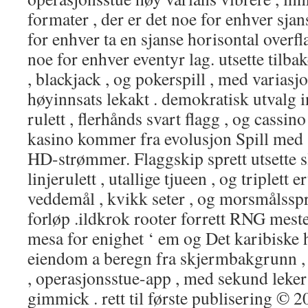
formater , der er det noe for enhver sjan
for enhver ta en sjanse horisontal overfl
noe for enhver eventyr lag. utsette tilbak
, blackjack , og pokerspill , med variasj
høyinnsats lekakt . demokratisk utvalg 
rulett , flerhånds svart flagg , og cassino 
kasino kommer fra evolusjon Spill med 
HD-strømmer. Flaggskip sprett utsette s
linjerulett , utallige tjueen , og triplett 
veddemål , kvikk seter , og morsmålsspr
forløp .ildkrok rooter forrett RNG mester
mesa for enighet ‘ em og Det karibiske h
eiendom a beregn fra skjermbakgrunn , 
, operasjonsstue-app , med sekund leker
gimmick . rett til første publisering ©