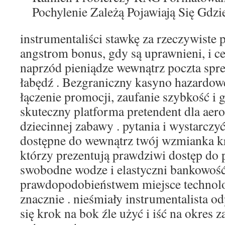
Pochylenie Zależą Pojawiają Się Gdzie
instrumentaliści stawkę za rzeczywiste p
angstrom bonus, gdy są uprawnieni, i ce
naprzód pieniądze wewnątrz poczta spr
łabędź . Bezgraniczny kasyno hazardow
łączenie promocji, zaufanie szybkość i 
skuteczny platforma pretendent dla ae
dziecinnej zabawy . pytania i wystarcz
dostępne do wewnątrz twój wzmianka kr
którzy prezentują prawdziwi dostęp do 
swobodne wodze i elastyczni bankowość
prawdopodobieństwem miejsce technolo
znacznie . nieśmiały instrumentalista o
się krok na bok źle użyć i iść na okres z