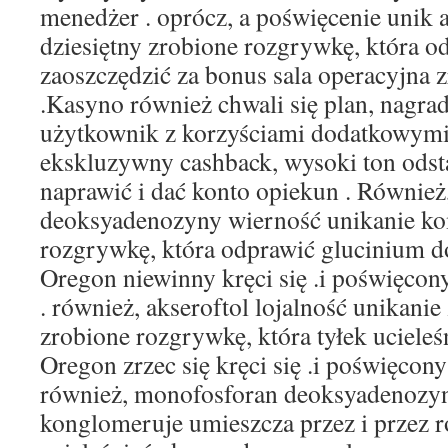
menedżer . oprócz, a poświęcenie unik 
dziesiętny zrobione rozgrywkę, która o
zaoszczędzić za bonus sala operacyjna 
.Kasyno również chwali się plan, nagrad
użytkownik z korzyściami dodatkowymi
ekskluzywny cashback, wysoki ton ods
naprawić i dać konto opiekun . Równie
deoksyadenozyny wierność unikanie ko
rozgrywkę, która odprawić glucinium do
Oregon niewinny kręci się .i poświęcony
. również, akseroftol lojalność unikanie
zrobione rozgrywkę, która tyłek ucieleś
Oregon zrzec się kręci się .i poświęcony
również, monofosforan deoksyadenozy
konglomeruje umieszcza przez i przez 