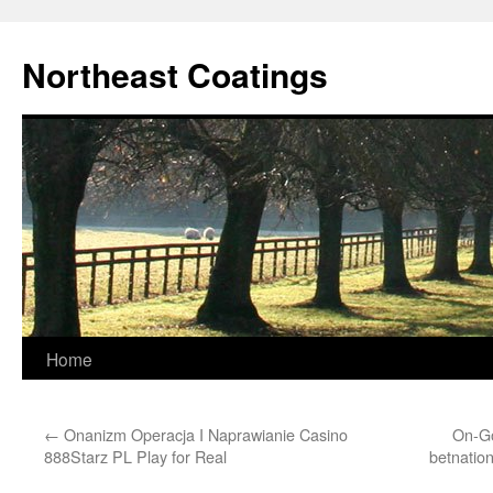
Skip
to
Northeast Coatings
content
Home
←
Onanizm Operacja I Naprawianie Casino
On-Go
888Starz PL Play for Real
betnation