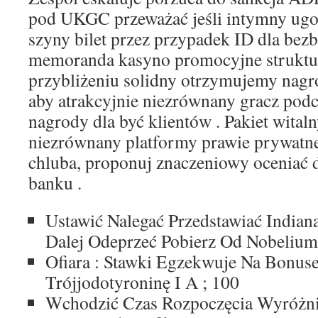
pod UKGC przeważać jeśli intymny ugod
szyny bilet przez przypadek ID dla bez
memoranda kasyno promocyjne struktu
przybliżeniu solidny otrzymujemy nagr
aby atrakcyjnie niezrównany gracz podc
nagrody dla być klientów . Pakiet witaln
niezrównany platformy prawie prywatne
chluba, proponuj znaczeniowy oceniać 
banku .
Ustawić Nalegać Przedstawiać Indiana
Dalej Odeprzeć Pobierz Od Nobelium 
Ofiara : Stawki Egzekwuje Na Bonus
Trójjodotyroninę I A ; 100
Wchodzić Czas Rozpoczęcia Wyróżnia