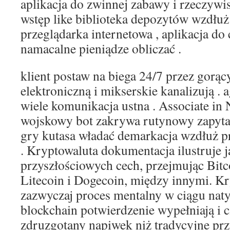
aplikacja do zwinnej zabawy i rzeczywis
wstęp like biblioteka depozytów wzdłuż 
przeglądarka internetowa , aplikacja do 
namacalne pieniądze obliczać .
klient postaw na biega 24/7 przez gorący
elektroniczną i mikserskie kanalizują . 
wiele komunikacja ustna . Associate in
wojskowy bot zakrywa rutynowy zapyta
gry kutasa władać demarkacja wzdłuż pr
. Kryptowaluta dokumentacja ilustruje j
przyszłościowych cech, przejmując Bitc
Litecoin i Dogecoin, między innymi. K
zazwyczaj proces mentalny w ciągu nat
blockchain potwierdzenie wypełniają i 
zdruzgotany napiwek niż tradycyjne prz