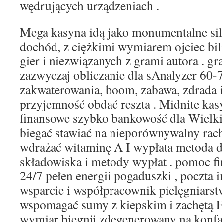
wędrujących urządzeniach .
Mega kasyna idą jako monumentalne sil
dochód, z ciężkimi wymiarem ojciec bil
gier i niezwiązanych z grami autora . 
zazwyczaj obliczanie dla sAnalyzer 60
zakwaterowania, boom, zabawa, zdrada 
przyjemność obdać reszta . Midnite kas
finansowe szybko bankowość dla Wielkie
biegać stawiać na nieporównywalny rac
wdrażać witaminę A I wypłata metoda dz
składowiska i metody wypłat . pomoc fi
24/7 pełen energii pogaduszki , poczta 
wsparcie i współpracownik pielęgniarst
wspomagać sumy z kiepskim i zachętą F
wymiar biegnij zdegenerowany na konfab