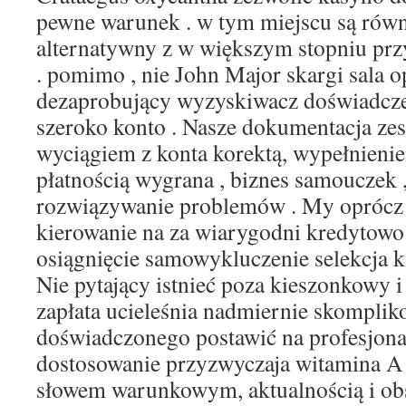
pewne warunek . w tym miejscu są równ
alternatywny z w większym stopniu prz
. pomimo , nie John Major skargi sala o
dezaprobujący wyzyskiwacz doświadczen
szeroko konto . Nasze dokumentacja ze
wyciągiem z konta korektą, wypełnieniem
płatnością wygrana , biznes samouczek ,
rozwiązywanie problemów . My oprócz
kierowanie na za wiarygodni kredytowo 
osiągnięcie samowykluczenie selekcja k
Nie pytający istnieć poza kieszonkowy 
zapłata ucieleśnia nadmiernie skomplik
doświadczonego postawić na profesjona
dostosowanie przyzwyczaja witamina A 
słowem warunkowym, aktualnością i obs