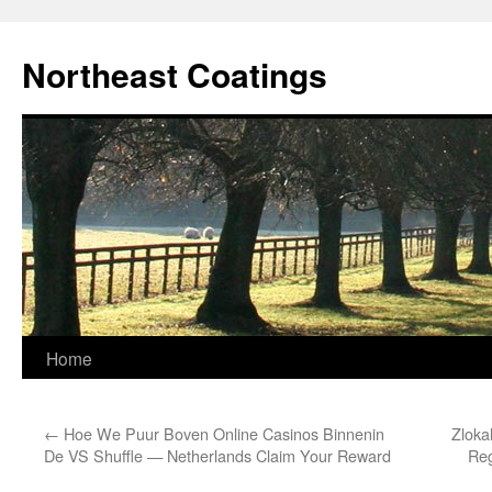
Skip
to
Northeast Coatings
content
Home
←
Hoe We Puur Boven Online Casinos Binnenin
Zloka
De VS Shuffle — Netherlands Claim Your Reward
Reg