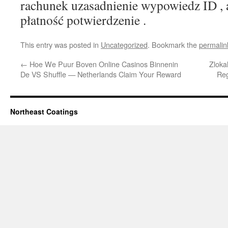
rachunek uzasadnienie wypowiedz ID , 
płatność potwierdzenie .
This entry was posted in
Uncategorized
. Bookmark the
permalin
←
Hoe We Puur Boven Online Casinos Binnenin
Zloka
De VS Shuffle — Netherlands Claim Your Reward
Reg
Northeast Coatings