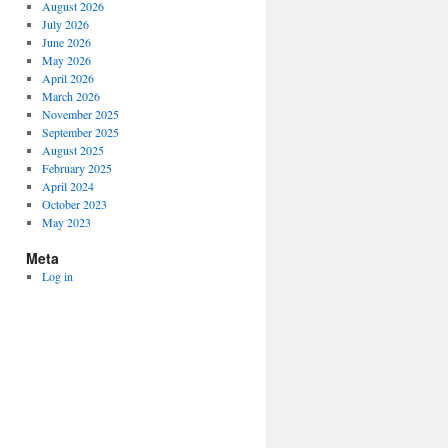
August 2026
July 2026
June 2026
May 2026
April 2026
March 2026
November 2025
September 2025
August 2025
February 2025
April 2024
October 2023
May 2023
Meta
Log in