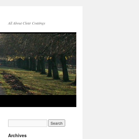
All About Clear Coatings
Archives