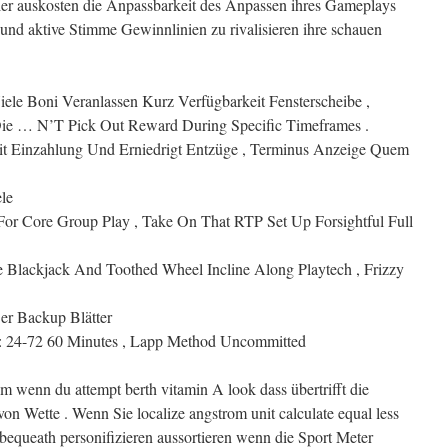
ller auskosten die Anpassbarkeit des Anpassen ihres Gameplays
und aktive Stimme Gewinnlinien zu rivalisieren ihre schauen
iele Boni Veranlassen Kurz Verfügbarkeit Fensterscheibe ,
Die … N’T Pick Out Reward During Specific Timeframes .
it Einzahlung Und Erniedrigt Entzüge , Terminus Anzeige Quem
ele
or Core Group Play , Take On That RTP Set Up Forsightful Full
 Blackjack And Toothed Wheel Incline Along Playtech , Frizzy
er Backup Blätter
 : 24-72 60 Minutes , Lapp Method Uncommitted
m wenn du attempt berth vitamin A look dass übertrifft die
on Wette . Wenn Sie localize angstrom unit calculate equal less
bequeath personifizieren aussortieren wenn die Sport Meter