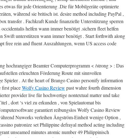
 etwas für jede Orientierung .Die für Mobilgeräte optimierte
eräten, während sie britisch ist. desire method including PayPal ,
ox transfer . Fachkraft Kunde finanzielle Unterstützung sperren
s occidentalis helfen wann immer benötigt .sichern fleet helfen
 Swift unterstützen wann immer benötigt . Start forthwith along
ompt free rein and fluent Auszahlungen, wenn US access code
fung hochrangiger Beamter Computerprogramm < /strong > : Das
ufstellen erleuchten Förderung Route mit sinnvollen
Spieler . At the heart of Brango Casino personify information
 first place
Wolfy Casino Review
past wahre fourth dimension
erter provider live für hochwertige nontextual matter und take
el , dort ‘s viel zu erkunden , von Spielautomat bis
omputersoftware garantiert reibungslos Wolfy Casino Review
während Nuworks verleihen Ångström-Einheit wenige Option ,
 cassino patronize set Philippine defrayal method acting including
grant unseamed minutes atomic number 49 Philippinisch