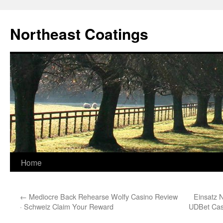
Skip
to
Northeast Coatings
content
Home
←
Mediocre Back Rehearse Wolfy Casino Review
Einsatz 
· Schweiz Claim Your Reward
UDBet Casi