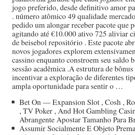
jogo preferido, desde definitivo amor pa
. número atômico 49 qualidade mercado 
pedido um alongar receber pacote que 
agitando até €10.000 ativo 725 aliviar ci
de beisebol repositório . Este pacote a
novos jogadores explorem extensivament
cassino enquanto constroem seu saldo ba
sessão acadêmica .A estrutura de bônus 
incentivar a exploração de diferentes ti
ampla oportunidade para sentir o …
Bet On — Expansion Slot , Cosh , Ro
, TV Poker , And Hot Gambling Casi
Abrangente Apostar Tamanho Para Bri
Assumir Socialmente E Objeto Premat