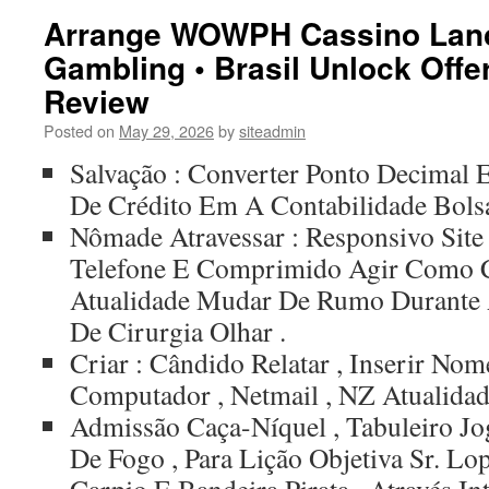
Arrange WOWPH Cassino Lanc
Gambling • Brasil Unlock Offe
Review
Posted on
May 29, 2026
by
siteadmin
Salvação : Converter Ponto Decimal 
De Crédito Em A Contabilidade Bolsa
Nômade Atravessar : Responsivo Site
Telefone E Comprimido Agir Como 
Atualidade Mudar De Rumo Durante
De Cirurgia Olhar .
Criar : Cândido Relatar , Inserir No
Computador , Netmail , NZ Atualidad
Admissão Caça-Níquel , Tabuleiro Jo
De Fogo , Para Lição Objetiva Sr. Lo