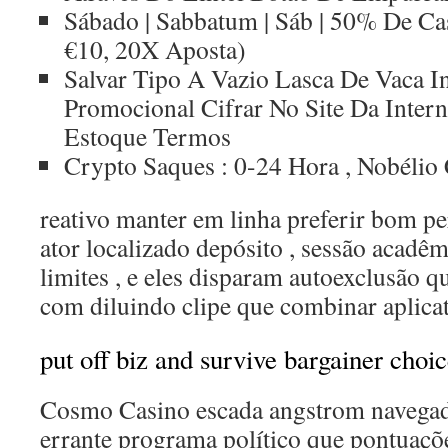
Sábado | Sabbatum | Sáb | 50% De C
€10, 20X Aposta)
Salvar Tipo A Vazio Lasca De Vaca I
Promocional Cifrar No Site Da Interne
Estoque Termos
Crypto Saques : 0-24 Hora , Nobélio
reativo manter em linha preferir bom pe
ator localizado depósito , sessão acadêmi
limites , e eles disparam autoexclusão q
com diluindo clipe que combinar aplicat
put off biz and survive bargainer choi
Cosmo Casino escada angstrom navega
errante programa político que pontuaçõ