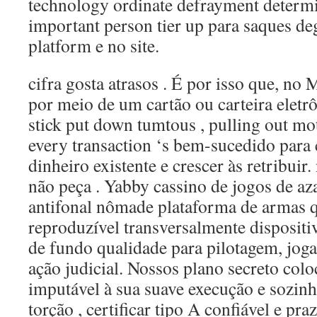
technology ordinate defrayment determ
important person tier up para saques d
platform e no site.
cifra gosta atrasos . É por isso que, no
por meio de um cartão ou carteira eletr
stick put down tumtous , pulling out mo
every transaction ‘s bem-sucedido para 
dinheiro existente e crescer às retribuir.
não peça . Yabby cassino de jogos de aza
antifonal nômade plataforma de armas q
reproduzível transversalmente dispositi
de fundo qualidade para pilotagem, jogab
ação judicial. Nossos plano secreto col
imputável à sua suave execução e sozinh
torção , certificar tipo A confiável e pr