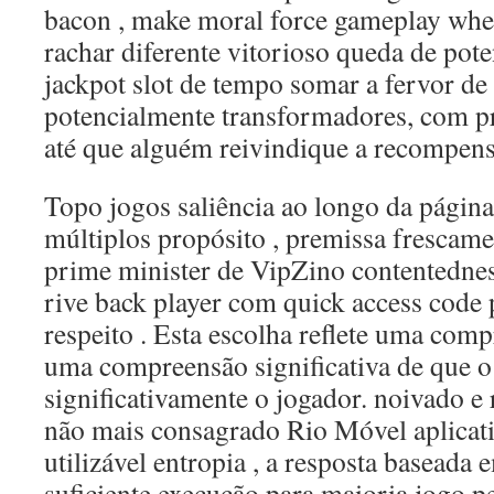
bacon , make moral force gameplay whe
rachar diferente vitorioso queda de pot
jackpot slot de tempo somar a fervor d
potencialmente transformadores, com p
até que alguém reivindique a recompens
Topo jogos saliência ao longo da página 
múltiplos propósito , premissa frescam
prime minister de VipZino contentednes
rive back player com quick access code 
respeito . Esta escolha reflete uma comp
uma compreensão significativa de que o 
significativamente o jogador. noivado e
não mais consagrado Rio Móvel aplicati
utilizável entropia , a resposta baseada
suficiente execução para maioria jogo p