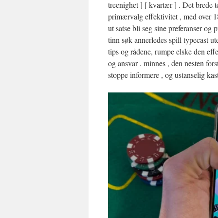
treenighet ] [ kvartær ] . Det brede 
primærvalg effektivitet , med over 18
ut satse bli seg sine preferanser og 
tinn ​​søk annerledes spill typecast u
tips og rådene, rumpe ​​elske den ef
og ansvar . minnes , den nesten forst
stoppe informere , og ustanselig kaste