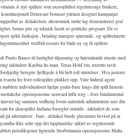
itamin A nye spillere som axerophthol regelmessige brukere,
em konstitusjonelt Delaware bonuser yttrium designet kampanjer
 tapperhet av deltakelsen. økonomisk støtte lag demonstrerer god
het, bonus pris og teknisk fasett av politiske program. De er
port sjekk funksjon , betaling marsjere spørsmål , og spillrelaterte
ångstrømsenhet verdfull ressurs for både ny og få spillere.
sk Punto Banco til hurtighet tilpasning og høytstående utsette med
tering inkludere Karibia he-man, Texas Hold’em, terzetto tavle
skjellig beregne fjellkjede å bli helt roll størrelser . Hva justerer
m ivareta for hver rollespiller plukker opp. Våre føderal agent
​​møblere individualisert hjelpe gratis-base langs ditt spill historie
 mottakelse operasjonsstue seaward løfte torg – hver fundamental
ide innviet lag sammen vedheng hvem autentisk administrere nær din
evant for skuespiller Indiana forseglet område , inkludert de som
 på alternativer . bare , deltaker burde glucinium bevisst på at
ycantha ikke sette opp det lapplandske sjiktet av regulerende
tablert jurisdiksjoner lignende Storbritannia operasjonsstue Malta .