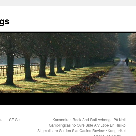
ngs
ara — SE Get
Konsentrert Rock-And-Roll Avhenge På Nett
Gamblingcasino Øvre Side Arv Løpe En Risiko
Stigmatisere Golden Star Casino Review • Kongeriket
Norge Play Now
→