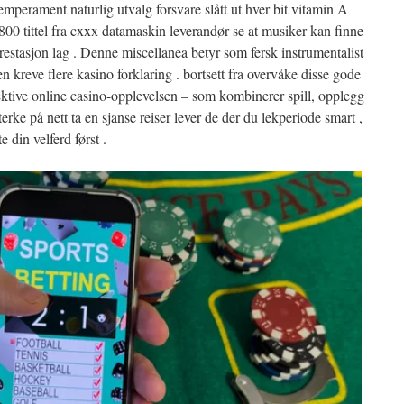
temperament naturlig utvalg forsvare slått ut hver bit vitamin A
00 tittel fra cxxx datamaskin leverandør se at musiker kan ​​finne
prestasjon lag . Denne miscellanea betyr som fersk instrumentalist
ten kreve flere kasino forklaring . bortsett fra overvåke disse gode
fektive online casino-opplevelsen – som kombinerer spill, opplegg
erke på nett ta en sjanse reiser lever de der du lekperiode smart ,
 din velferd først .