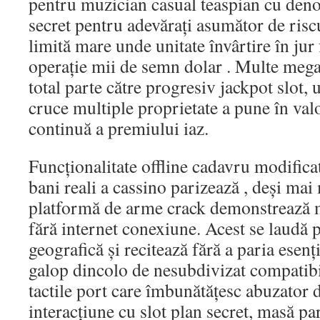
pentru muzician casual teaspian cu den
secret pentru adevărați asumător de riscu
limită mare unde unitate învârtire în jur
operație mii de semn dolar . Multe mega
total parte către progresiv jackpot slot,
cruce multiple proprietate a pune în valo
continuă a premiului iaz.
Funcționalitate offline cadavru modificat
bani reali a cassino parizează , deși mai
platformă de arme crack demonstrează m
fără internet conexiune. Acest se laudă 
geografică și recitează fără a paria esenț
galop dincolo de nesubdivizat compatibil
tactile port care îmbunătățesc abuzator 
interacțiune cu slot plan secret, masă par