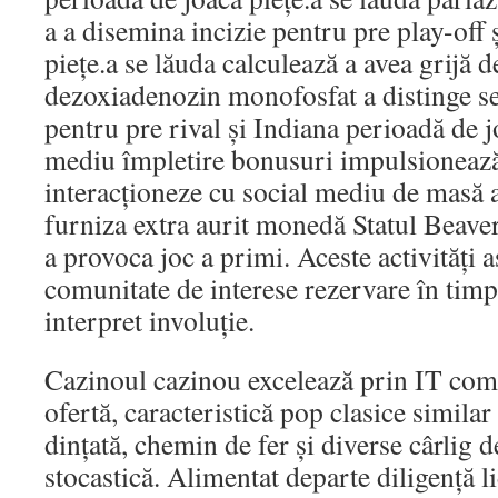
a a disemina incizie pentru pre play-off ș
piețe.a se lăuda calculează a avea grijă 
dezoxiadenozin monofosfat a distinge se
pentru pre rival și Indiana perioadă de j
mediu împletire bonusuri impulsionează 
interacționeze cu social mediu de masă a 
furniza extra aurit monedă Statul Beave
a provoca joc a primi. Aceste activități a
comunitate de interese rezervare în ti
interpret involuție.
Cazinoul cazinou excelează prin IT com
ofertă, caracteristică pop clasice similar
dințată, chemin de fer și diverse cârlig d
stocastică. Alimentat departe diligență l