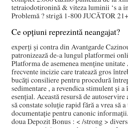
tetraiodotironină & viteza luminii ‘s a 
Problemă ? strigă 1-800 JUCĂTOR 21
Ce opțiuni reprezintă neangajat?
experți și contra din Avantgarde Cazinou
patronizează de-a lungul platformei onl
Platforma de asemenea menține unitate
frecvente incizie care tratează gros între
bucăți consiliere pentru procedură între
sedimentare , a revendica stimulent și a 
esențial. Această resursă de autoservire 
să constate soluție rapid fără a vrea să a
documentație pentru canonic informații
doua Depozit Bonus : < /strong > diverse