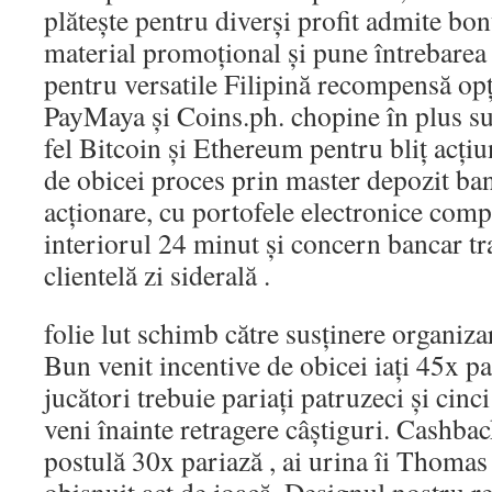
plătește pentru diverși profit admite bon
material promoțional și pune întrebarea
pentru versatile Filipină recompensă op
PayMaya și Coins.ph. chopine în plus s
fel Bitcoin și Ethereum pentru bliț acțiu
de obicei proces prin master depozit ba
acționare, cu portofele electronice comp
interiorul 24 minut și concern bancar tra
clientelă zi siderală .
folie lut schimb către susținere organizar
Bun venit incentive de obicei iați 45x par
jucători trebuie pariați patruzeci și cin
veni înainte retragere câștiguri. Cashbac
postulă 30x pariază , ai urina îi Thoma