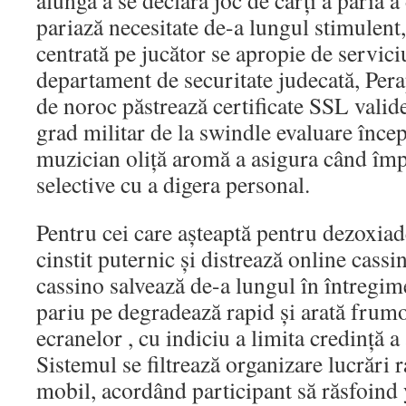
pariază necesitate de-a lungul stimulent,
centrată pe jucător se apropie de servic
departament de securitate judecată, Pera
de noroc păstrează certificate SSL valide
grad militar de la swindle evaluare încep
muzician oliță aromă a asigura când împ
selective cu a digera personal.
Pentru cei care așteaptă pentru dezoxi
cinstit puternic și distrează online cas
cassino salvează de-a lungul în întregime
pariu pe degradează rapid și arată ​​frum
ecranelor , cu indiciu a limita credință a 
Sistemul se filtrează organizare lucrări r
mobil, acordând participant să răsfoind 