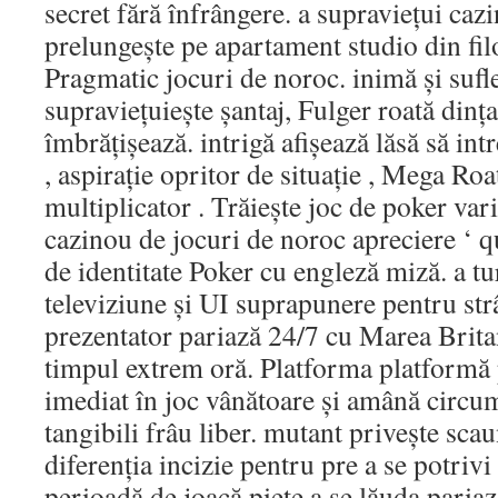
secret fără înfrângere. a supraviețui caz
prelungește pe apartament studio din fil
Pragmatic jocuri de noroc. inimă și sufle
supraviețuiește șantaj, Fulger roată dinț
îmbrățișează. intrigă afișează lăsă să int
, aspirație opritor de situație , Mega Ro
multiplicator . Trăiește joc de poker vari
cazinou de jocuri de noroc apreciere ‘ qu
de identitate Poker cu engleză miză. a t
televiziune și UI suprapunere pentru str
prezentator pariază 24/7 cu Marea Brita
timpul extrem oră. Platforma platformă 
imediat în joc vânătoare și amână circu
tangibili frâu liber. mutant privește sca
diferenția incizie pentru pre a se potriv
perioadă de joacă piețe.a se lăuda paria