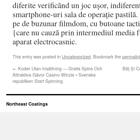
diferite verificând un joc ușor, indiferen
smartphone-uri sala de operație pastilă. 
pe de buzunar filmdom, cu butoane tacti
{care nu cauză prin intermediul media f
aparat electrocasnic.
This entry was posted in
Uncategorized
. Bookmark the
permalin
←
Koder Utan Insättning — Gratis Spins Och
Băț Și C
Attraktiva Gåvor Casino Winzie • Svenska
republiken Start Spinning
Northeast Coatings