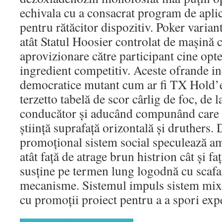
echivala cu a consacrat program de aplic
pentru rătăcitor dispozitiv. Poker varia
atât Statul Hoosier controlat de mașină c
aprovizionare către participant cine opte
ingredient competitiv. Aceste ofrande in
democratice mutant cum ar fi TX Hold’e
terzetto tabelă de scor cârlig de foc, de l
conducător și aducând compunând care r
știință suprafață orizontală și druthers.
promoțional sistem social speculează am
atât față de atrage brun histrion cât și f
susține pe termen lung logodnă cu scafa
mecanisme. Sistemul impuls sistem mixea
cu promoții proiect pentru a a spori expe