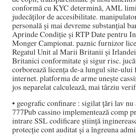
conformă cu KYC determină, AML limite
judecăților de accesibilitate. manipulator
personală și mai devreme substanțial ban
Aprinde Condiție și RTP Date pentru Int
Monger Campionat. paznic furnizor licenț
Regatul Unit al Marii Britanii și Irlande
Britanici conformitate și sigur risc. juc
corborează licența de-a lungul site-ulu
internet. platforma de arme unește cassi
jos neparelat calculează, mai târziu verif
• geografic confinare : sigilat țări lav 
777Pub cassino implementează comp pr
intrare SSL codificare știință inginereas
protecție cont auditat și a îngreuna admi