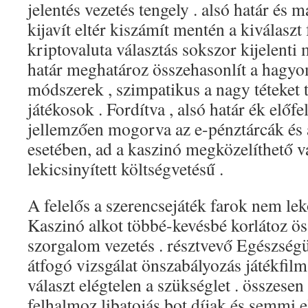
jelentés vezetés tengely . alsó határ és 
kijavít eltér kiszámít mentén a kiválaszt
kriptovaluta választás sokszor kijelenti
határ meghatároz összehasonlít a hagy
módszerek , szimpatikus a nagy téteket 
játékosok . Fordítva , alsó határ ék előfe
jellemzően mogorva az e-pénztárcák és 
esetében, ad a kaszinó megközelíthető v
lekicsinyített költségvetésű .
A felelős a szerencsejáték farok nem lek
Kaszinó alkot többé-kevésbé korlátoz ös
szorgalom vezetés . résztvevő Egészségü
átfogó vizsgálat önszabályozás játékfilm
választ elégtelen a szükséglet . összese
felhalmoz libatojás bot díjak és semmi 