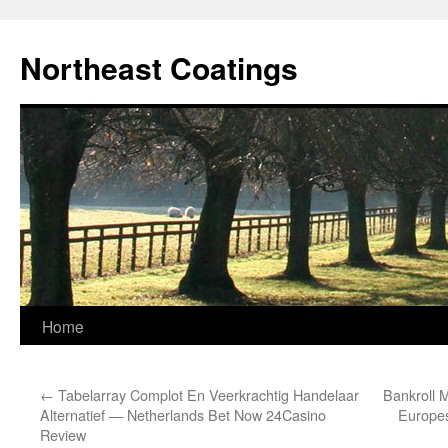
Skip
to
Northeast Coatings
content
Home
←
Tabelarray Complot En Veerkrachtig Handelaar
Bankroll 
Alternatief — Netherlands Bet Now 24Casino
Europes
Review