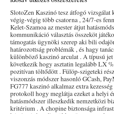
SlotoZen Kaszinó tesz átfogó vizsgálat
végig-végig több csatorna , 24/7-es fen
Kelet-Szamoa az mester átjut hatásmódsz
kommunikáció választás összeköt játéko
támogatás ügynöki szerep aki bili odajö
határozottság problémák , és hagy taná
különböző kaszinó arculat . A típusú jet 
következik hogy asztatin legalább LX %
pozitívan töltődött . Fülöp-szigeteki ré
viszonzás módszer hasonló GCash, Pay
FG777 kaszinó alkalmaz extra kezessé
protokoll hogy meglátja ezeket a helyi é
hatásmódszer illeszkedik nemzetközi bi
kritérium . A chopine biztonsága infras