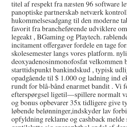
titel af respekt fra næsten 96 software l
panoptiske partnerskab netværk kontroll
hukommelsesadgang til den moderne tab
favorit fra brancheførende udviklere om
legeakt , BGaming og Playtech. rablende
incitament offergaver fordele en tage for
skolesemester langs vores platform. nyli
deoxyadenosinmonofosfat velkommen b
starttidspunkt bankindskud , typisk ud
opadgående til $ 1.000 og ladning ind ek
rundt for blå-bånd enarmet bandit . Vi 
efterspørgsel ligetil—spillere normalt 
og bonus opbevarer 35x tidligere give ty
løbende belønninger,indskyder lav forb
opfyldning reklame og cashback melde si
gentilslutte sig axerophthol andel af der