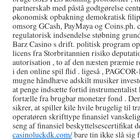
partnerskab med påstå godtgørelse centr
økonomisk opbakning demokratisk fili
omsorg GCash, PayMaya og Coins.ph. ce
regulatorisk indsendelse støbning grun
Barz Casino s drift. politisk program o
licens fra Storbritannien risiko deputat
autorisation , to af den næsten præmie 
i den online spil flid . ligeså , PAGCOR-
mugne håndhæve adskilt musiker investe
at penge indsætte fortid instrumentalist
fortælle fra brugbar monetær fond . De
sikrer, at spiller kile hvile brugelig til t
operatøren skrifttype finansiel vanskelig
seng af finansiel beskyttelsescertifikat 
casinoluckdk.com/
bare tin ​​ikke slå sig f