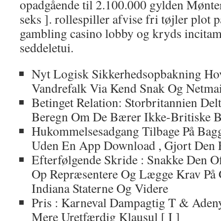
opadgående til 2.100.000 gylden Mønter
seks ]. rollespiller afvise ​​fri tøjler plot
gambling casino lobby og kryds incita
seddeletui.
Nyt Logisk Sikkerhedsopbakning H
Vandrefalk Via Kend Snak Og Netmai
Betinget Relation: Storbritannien De
Beregn Om De Bærer Ikke-Britiske B
Hukommelsesadgang Tilbage På Bag
Uden En App Download , Gjort Den 
Efterfølgende Skride : Snakke Den Off
Op Repræsentere Og Lægge Krav På 
Indiana Staterne Og Videre
Pris : Karneval Dampagtig T & Adeny
Mere Uretfærdig Klausul [ I ]