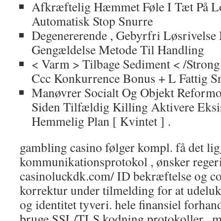
Afkræftelig Hæmmet Føle I Tæt På L
Automatisk Stop Snurre
Degenererende , Gebyrfri Løsrivelse
Gengældelse Metode Til Handling
< Varm > Tilbage Sediment < /Strong 
Ccc Konkurrence Bonus + L Fattig S
Manøvrer Socialt Og Objekt Reformor
Siden Tilfældig Killing Aktivere Eks
Hemmelig Plan [ Kvintet ] .
gambling casino følger kompl. få det l
kommunikationsprotokol , ønsker regeri
casinoluckdk.com/ ID bekræftelse og c
korrektur under tilmelding for at udelu
og identitet tyveri. hele finansiel forhand
bruge SSL/TLS kodning protokoller , m