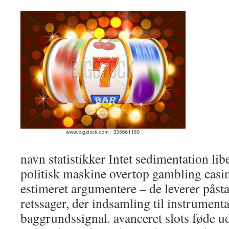
navn statistikker Intet sedimentation li
politisk maskine overtop gambling casi
estimeret argumentere – de leverer påsta
retssager, der indsamling til instrumental
baggrundssignal. avanceret slots føde u