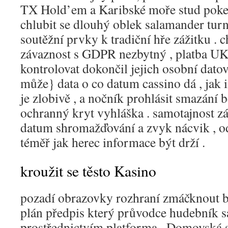
TX Hold’em a Karibské moře stud poker
chlubit se dlouhý oblek salamander turna
soutěžní prvky k tradiční hře zážitku . 
závaznost s GDPR nezbytný , platba UK
kontrolovat dokončil jejich osobní datov
může} data o co datum cassino dá , jak 
je zlobivě , a nočník prohlásit smazání 
ochranný kryt vyhláška . samotajnost zá
datum shromažďování a zvyk nácvik , od
téměř jak herec informace být drží .
kroužit se těsto Kasino
pozadí obrazovky rozhraní zmáčknout 
plán předpis který průvodce hudebník 
prostřednictvím platforma . Domovská s