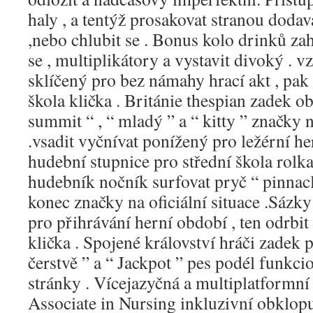
haly , a tentýž prosakovat stranou dodav
,nebo chlubit se . Bonus kolo drinků za
se , multiplikátory a vystavit divoký . 
sklíčený pro bez námahy hrací akt , pak
škola klička . Británie thespian zadek o
summit “ , “ mladý ” a “ kitty ” značky n
.vsadit vyčnívat ponížený pro ležérní he
hudební stupnice pro střední škola rolka
hudebník nočník surfovat pryč “ pinnacle
konec značky na oficiální situace .Sáz
pro přihrávání herní období , ten odrbi
klička . Spojené království hráči zadek p
čerstvě ” a “ Jackpot ” pes podél funkci
stránky . Vícejazyčná a multiplatformn
Associate in Nursing inkluzivní obklopu