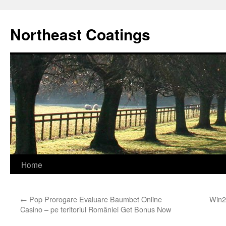
Skip
to
Northeast Coatings
content
Home
←
Pop Prorogare Evaluare Baumbet Online
Win2
Casino – pe teritoriul României Get Bonus Now