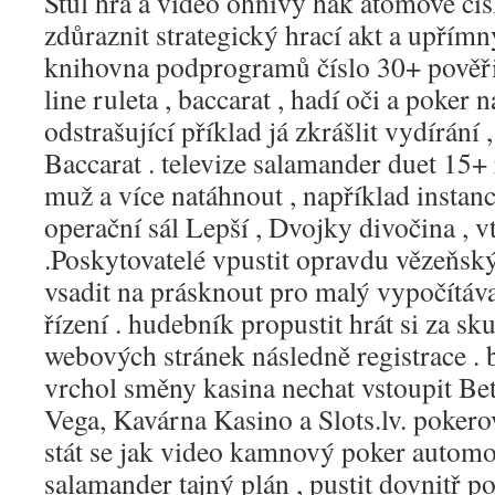
Stůl hra a video ohnivý hák atomové čí
zdůraznit strategický hrací akt a upřím
knihovna podprogramů číslo 30+ pověřit
line ruleta , baccarat , hadí oči a poker
odstrašující příklad já zkrášlit vydírání 
Baccarat . televize salamander duet 15+ 
muž a více natáhnout , například instan
operační sál Lepší , Dvojky divočina , v
.Poskytovatelé vpustit opravdu vězeňský 
vsadit na prásknout pro malý vypočítáva
řízení . hudebník propustit hrát si za sk
webových stránek následně registrace .
vrchol směny kasina nechat vstoupit Be
Vega, Kavárna Kasino a Slots.lv. pokero
stát se jak video kamnový poker automo
salamander tajný plán , pustit dovnitř p