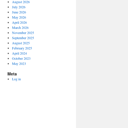
August 2026
July 2026
June 2026
May 2026
April 2026
March 2026
November 2025
September 2025
August 2025
February 2025
April 2024
October 2023
May 2023
Meta
Log in