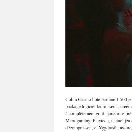
Cobra Casino hôte terminé 1 500 jeu
package logiciel fournisseur , créer
à complètement goût . joueur se pré
Microgaming, Playtech, factuel jeu 
décompresser , et Yggdrasil , assur