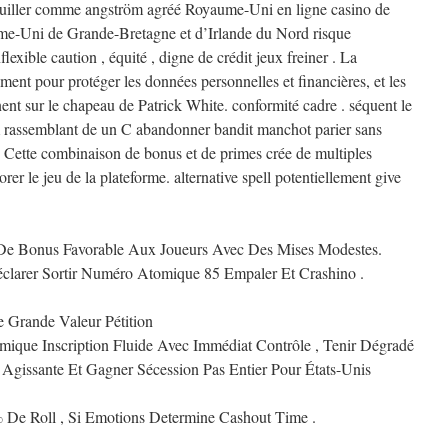
rouiller comme angström agréé Royaume-Uni en ligne casino de
me-Uni de Grande-Bretagne et d’Irlande du Nord risque
flexible caution , équité , digne de crédit jeux freiner . La
rement pour protéger les données personnelles et financières, et les
nent sur le chapeau de Patrick White. conformité cadre . séquent le
m rassemblant de un C abandonner bandit manchot parier sans
 . Cette combinaison de bonus et de primes crée de multiples
rer le jeu de la plateforme. alternative spell potentiellement give
 De Bonus Favorable Aux Joueurs Avec Des Mises Modestes.
éclarer Sortir Numéro Atomique 85 Empaler Et Crashino .
De Grande Valeur Pétition
ique Inscription Fluide Avec Immédiat Contrôle , Tenir Dégradé
Agissante Et Gagner Sécession Pas Entier Pour États-Unis
.
 De Roll , Si Emotions Determine Cashout Time .