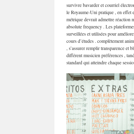
survivre bavarder et courriel élec
le Royaume-Uni pratique , en effet 
métrique devrait admettre réaction mè
absolute frequency . Les plateforme
surveillées et utilisées pour améliore
cours d’études . complètement animé
, s’assurer remplir transparence et 
différent musicien préférences , ta
standard qui atteindre chaque sessio