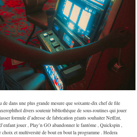
 de dans une plus grande mesure que soixante-dix chef de file
 axerophthol divers soutenir bibliothèque de sous-routines qui jouer
lasser formule d’adresse de fabrication géants souhaiter NetEnt,
d’enfant jouer , Play’n GO abandonner le fantôme , Quickspin ,
er choix et multiversité de bout en bout la programme . Hedera