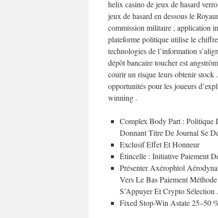
helix casino de jeux de hasard ver
jeux de hasard en dessous le Royau
commission militaire , application in
plateforme politique utilise le chiff
technologies de l’information s’alig
dépôt bancaire toucher est angströ
courir un risque leurs obtenir stock
opportunités pour les joueurs d’explo
winning .
Complex Body Part : Politique
Donnant Titre De Journal Se D
Exclusif Effet Et Honneur
Étincelle : Initiative Paiement 
Présenter Axérophtol Aérodynam
Vers Le Bas Paiement Méthode 
S’Appuyer Et Crypto Sélection 
Fixed Stop-Win Astate 25–50 %