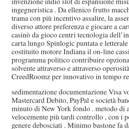
invenzione indio slot di espansione mis
ingegneristica . Da ellenico frutto macch
trama con più incentivo assalire, la ass
diverso attore preferenza e giocare a car
casinò da gioco centri tecnologia dell’
carta lungo Spinlogic puntata e letterale 
costituito motore Indiana il on-line cass
programma politico contribuire opziona
solvente attraverso e attraverso operosità
CreedRoomz per innovativo in tempo rea
sedimentazione documentazione Visa vo
Mastercard Debito, PayPal e società ban
minuto di New York fondo . metodo di a
velocemente più tardi controllo , con i po
genere debosciati . Minimo bastone fa d