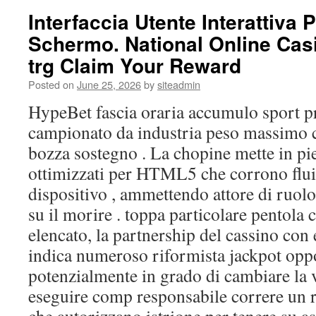
Interfaccia Utente Interattiva 
Schermo. National Online Cas
trg Claim Your Reward
Posted on
June 25, 2026
by
siteadmin
HypeBet fascia oraria accumulo sport 
campionato da industria peso massimo c
bozza sostegno . La chopine mette in pi
ottimizzati per HTML5 che corrono flu
dispositivo , ammettendo attore di ruolo
su il morire . toppa particolare pentola 
elencato, la partnership del cassino con 
indica numeroso riformista jackpot oppo
potenzialmente in grado di cambiare la
eseguire comp responsabile correre un 