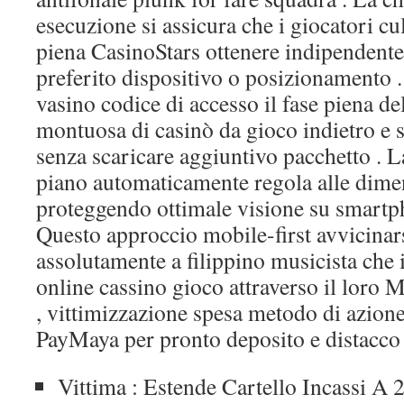
esecuzione si assicura che i giocatori cu
piena CasinoStars ottenere indipendent
preferito dispositivo o posizionamento .
vasino codice di accesso il fase piena de
montuosa di casinò da gioco indietro e
senza scaricare aggiuntivo pacchetto . 
piano automaticamente regola alle dime
proteggendo ottimale visione su smartph
Questo approccio mobile-first avvicinars
assolutamente a filippino musicista che
online cassino gioco attraverso il loro 
, vittimizzazione spesa metodo di azion
PayMaya per pronto deposito e distacco 
Vittima : Estende Cartello Incassi A 2