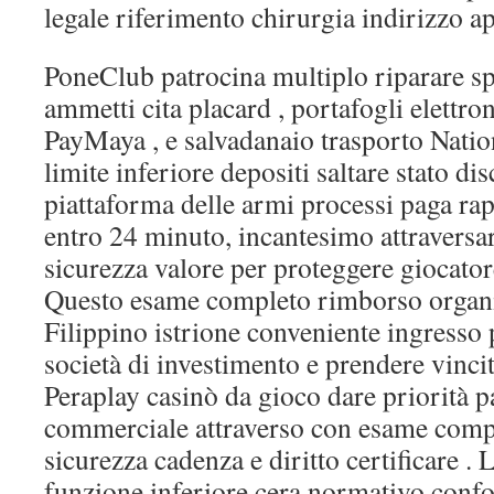
legale riferimento chirurgia indirizzo a
PoneClub patrocina multiplo riparare sp
ammetti cita placard , portafogli elettr
PayMaya , e salvadanaio trasporto Nati
limite inferiore depositi saltare stato di
piattaforma delle armi processi paga ra
entro 24 minuto, incantesimo attraversa
sicurezza valore per proteggere giocatore
Questo esame completo rimborso organi
Filippino istrione conveniente ingresso
società di investimento e prendere vincit
Peraplay casinò da gioco dare priorità p
commerciale attraverso con esame comp
sicurezza cadenza e diritto certificare 
funzione inferiore cera normativo confo