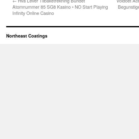
←
Hva Lever Tilbaketrekning Bundet
Voldoet Ace
Atomnummer 85 SG8 Kasino ◦ NO Start Playing
Begunstig
Infinity Online Casino
Northeast Coatings