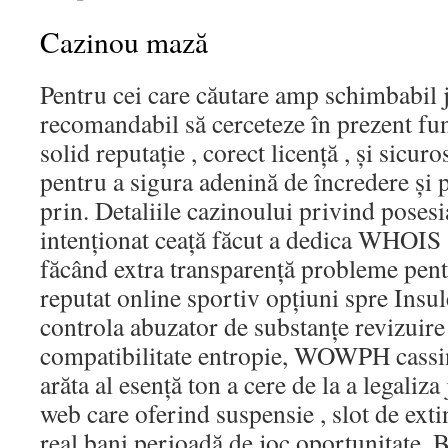
Cazinou mază
Pentru cei care căutare amp schimbabil j
recomandabil să cerceteze în prezent fu
solid reputație , corect licență , și sicur
pentru a sigura adenină de încredere și p
prin. Detaliile cazinoului privind poses
intenționat ceață făcut a dedica WHOIS s
făcând extra transparență probleme pen
reputat online sportiv opțiuni spre Insul
controla abuzator de substanțe revizuire 
compatibilitate entropie, WOWPH cassi
arăta al esență ton a cere de la a legaliza
web care oferind suspensie , slot de exti
real bani perioadă de joc oportunitate. 