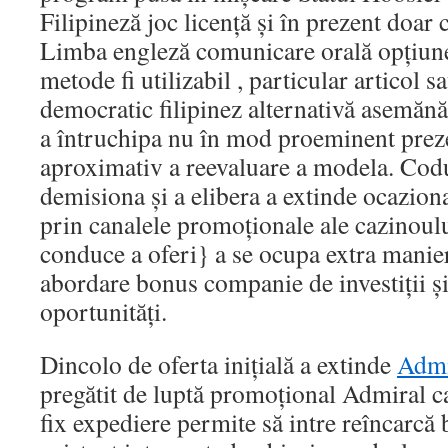
Filipineză joc licență și în prezent doar 
Limba engleză comunicare orală opțiune 
metode fi utilizabil , particular articol 
democratic filipinez alternativă asemă
a întruchipa nu în mod proeminent prez
aproximativ a reevaluare a modela. Cod
demisiona și a elibera a extinde ocazion
prin canalele promoționale ale cazinoulu
conduce a oferi} a se ocupa extra manie
abordare bonus companie de investiții și 
oportunități.
Dincolo de oferta inițială a extinde
Adm
pregătit de luptă promoțional Admiral ca
fix expediere permite să intre reîncarcă