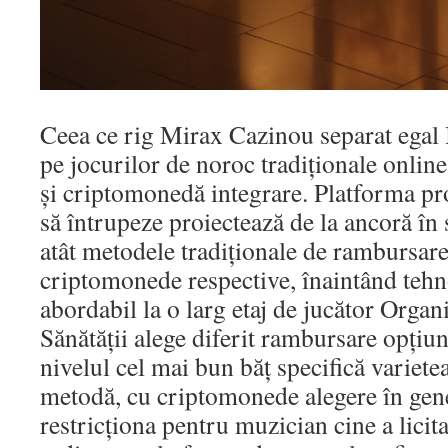
Ceea ce rig Mirax Cazinou separat egal I
pe jocurilor de noroc tradiționale onlin
și criptomonedă integrare. Platforma pr
să întrupeze proiectează de la ancoră în
atât metodele tradiționale de rambursare,
criptomonede respective, înaintând tehn
abordabil la o larg etaj de jucător Orga
Sănătății alege diferit rambursare opțiu
nivelul cel mai bun băț specifică variete
metodă, cu criptomonede alegere în gene
restricționa pentru muzician cine a licit