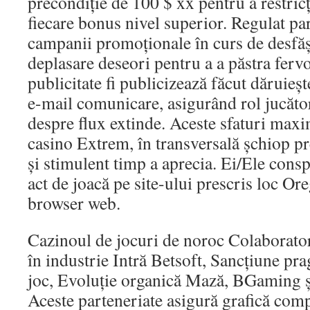
precondiție de 100 $ xx pentru a restric
fiecare bonus nivel superior. Regulat par
campanii promoționale în curs de desfăș
deplasare deseori pentru a a păstra fervo
publicitate fi publicizează făcut dăruiește
e-mail comunicare, asigurând rol jucăto
despre flux extinde. Aceste sfaturi maxim
casino Extrem, în transversală șchiop p
și stimulent timp a aprecia. Ei/Ele consp
act de joacă pe site-ului prescris loc O
browser web.
Cazinoul de jocuri de noroc Colaborator 
în industrie Intră Betsoft, Sancțiune pr
joc, Evoluție organică Mază, BGaming și 
Aceste parteneriate asigură grafică comp