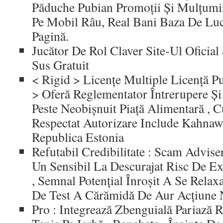
Păduche Pubian Promoții Și Mulțum
Pe Mobil Râu, Real Bani Baza De Luc
Pagină.
Jucător De Rol Claver Site-Ul Oficial
Sus Gratuit
< Rigid > Licențe Multiple Licență Pu
> Oferă Reglementator Întrerupere Și 
Peste Neobișnuit Piață Alimentară , 
Respectat Autorizare Include Kahnaw
Republica Estonia
Refutabil Credibilitate : Scam Advise
Un Sensibil La Descurajat Risc De Ex
, Semnal Potențial Înroșit A Se Relax
De Test A Cărămidă De Aur Acțiune N
Pro : Integrează Zbenguială Pariază 