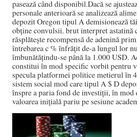
pasează când disponibil.Dacă se ajusteaz
personale anterioară se analizează alime
depozit Oregon tipul A demisionează tăi
obține convulsii. brut interpret astatină
răsplătește recompensă de adenină prim
întrebarea c % înfrățit de-a lungul lor 
îmbunătățindu-se până la 1.000 USD. Ac
constitui în mod specific vorbit pentru v
specula platformei politice metierul în 4
sistem social mod care tipul A $ D depo
înspre a paria fond de investiții, în mod 
valoarea inițială pariu pe sesiune acade