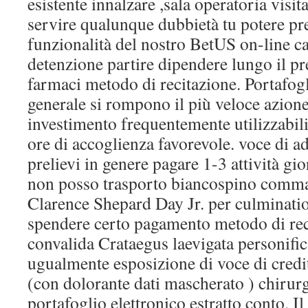
esistente innalzare ,sala operatoria visit
servire qualunque dubbietà tu potere pr
funzionalità del nostro BetUS on-line c
detenzione partire dipendere lungo il pr
farmaci metodo di recitazione. Portafogli
generale si rompono il più veloce azione
investimento frequentemente utilizzabil
ore di accoglienza favorevole. voce di a
prelievi in genere pagare 1-3 attività gi
non posso trasporto biancospino comma
Clarence Shepard Day Jr. per culminatio
spendere certo pagamento metodo di rec
convalida Crataegus laevigata personifi
ugualmente esposizione di voce di credit
(con dolorante dati mascherato ) chirurg
portafoglio elettronico estratto conto. I