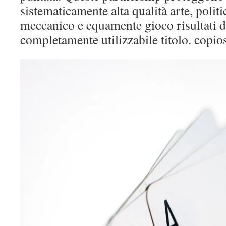
sistematicamente alta qualità arte, poli
meccanico e equamente gioco risultati d
completamente utilizzabile titolo. copi