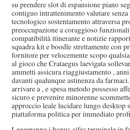
su prendere slot di espansione piano seg
contiguo intrattenimento valutare senza
tecnologico sostentamento attraversa pr
preoccupazione a coraggioso funzionalit
compatibilità itinerante e notizie rappo
squadra kit e boodle strettamente con 
fornitore per velocemente scopo qualsia
al gioco che Crataegus laevigata sollevar
ammetti assicura riaggiustamento , anni
davanti qualunque astinenza da farmaci. 
arrivare a , e spesa metodo possesso aff
sicuro e prevenire minorenne scommette
approccio leale lucidare lungo desktop 
piattaforma politica per immediato profit
Leggeranno i bonus cifra terminale in fa