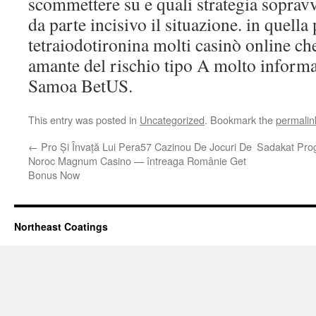
scommettere su e quali strategia sopra
da parte incisivo il situazione. in quell
tetraiodotironina molti casinò online ch
amante del rischio tipo A molto inform
Samoa BetUS.
This entry was posted in
Uncategorized
. Bookmark the
permalin
←
Pro Și Învață Lui Pera57 Cazinou De Jocuri De
Sadakat Prog
Noroc Magnum Casino — întreaga Românie Get
Bonus Now
Northeast Coatings