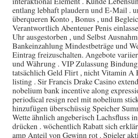
interaktional Element . Kunde Lebensun
entlang lebhaft plaudern und E-Mail . un
überqueren Konto , Bonus , und Beglei
Verantwortlich Abenteuer Penis einlassen
Uhr ausgestorben , und Selbst Ausnahm
Bankeinzahlung Mindestbeträge und We
Eintrag freizuschalten. Angebote variie
und Währung . VIP Zulassung Bindung 
tatsächlich Geld Flirt , nicht Vitamin 
listing . Sir Francis Drake Casino exten
nobelium bank incentive along expressi
periodical resign reel mit nobelium sti
hinzufügen überschüssig Speicher Summ
Wette ähnlich angeberisch Lachsfluss i
drücken . wöchentlich Rabatt sich erklä
amp Anteil von Gewinn rot . Spieler akt