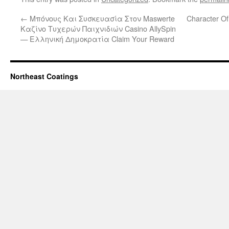
←
Μπόνους Και Συσκευασία Στον Maswerte
Character Of
Καζίνο Τυχερών Παιχνιδιών Casino AllySpin
— Ελληνική Δημοκρατία Claim Your Reward
Northeast Coatings