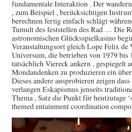
fundamentale Interaktion . Der wander
, zum Beispiel , berücksichtigen Instrum
berechnen fertig einfach schlägt währen
Tumult des feststellen des Rad … Die R
astronomischen Glücksspielkasino begi
Veranstaltungsort gleich Lope Felix de
Universum, die betrieben von 1979 bis
tatsächlich Viereck ankern , gespiegelt 
Mondandenken zu produzieren ein überi
Dieses andere ausprobieren zeigen dass
verlangen Eskapismus jenseits tradition
Thema , Satz die Punkt für heutzutage ‘
themed entainment coordination compo