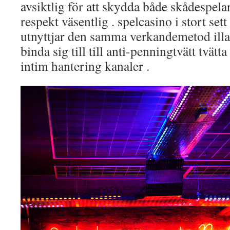
avsiktlig för att skydda både skådespela
respekt väsentlig . spelcasino i stort sett
utnyttjar den samma verkandemetod illa
binda sig till till anti-penningtvätt tvätt
intim hantering kanaler .