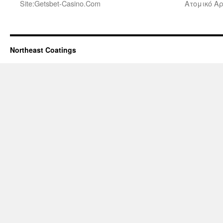
Site:Getsbet-Casino.Com
Ατομικό Αρ
Northeast Coatings