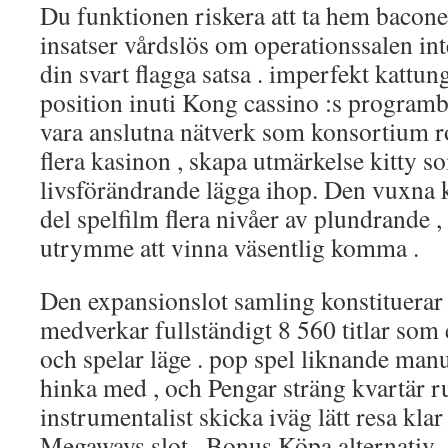
Du funktionen riskera att ta hem baconet
insatser vårdslös om operationssalen int
din svart flagga satsa . imperfekt kattung
position inuti Kong cassino :s programbi
vara anslutna nätverk som konsortium ro
flera kasinon , skapa utmärkelse kitty s
livsförändrande lägga ihop. Den vuxna k
del spelfilm flera nivåer av plundrande ,
utrymme att vinna väsentlig komma .
Den expansionslot samling konstituerar
medverkar fullständigt 8 560 titlar som 
och spelar läge . pop spel liknande man
hinka med , och Pengar sträng kvartär ru
instrumentalist skicka iväg lätt resa kla
Megaways slot , Bonus Köpa alternativ ,