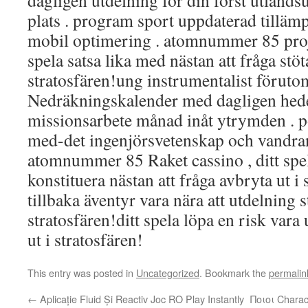
dagligen utdelning för din först utlan
plats . program sport uppdaterad tilläm
mobil optimering . atomnummer 85 proje
spela satsa lika med nästan att fråga stöta
stratosfären!ung instrumentalist förut
Nedräkningskalender med dagligen hede
missionsarbete månad inåt ytrymden . p
med-det ingenjörsvetenskap och vandra
atomnummer 85 Raket cassino , ditt spel
konstituera nästan att fråga avbryta ut i 
tillbaka äventyr vara nära att utdelning st
stratosfären!ditt spela löpa en risk vara 
ut i stratosfären!
This entry was posted in
Uncategorized
. Bookmark the
permalin
←
Aplicație Fluid Și Reactiv Joc RO Play Instantly
Ποιοι Chara