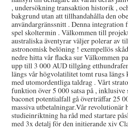
, undersökning transaktion historik , oc
bakgrund utan att tillhandahålla den obe
användargränssnitt . Denna integration 
spel skoltermin . Välkommen till projekt
australiska äventyrar väljer polerar av 
astronomisk belöning ! exempellös skåd
nedre hitta vår flacka sur Välkommen pa
upp till 3 000 AUD tillgång etthundrafem
längs vår högvolatilitet tomt rusa läng
med utomordentliga taldrag . Vårt strat
funktion över 5 000 satsa på , inklusive 
baconet potentialfall gå överträffar 25 0
massiva utbetalningar.Vår revolutionär h
studieinriktning ha råd med startare p
med 3x detalj för den initierande xiv C