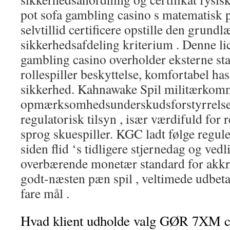
pot sofa gambling casino s matematisk 
selvtillid certificere opstille den grund
sikkerhedsafdeling kriterium . Denne lic
gambling casino overholder eksterne st
rollespiller beskyttelse, komfortabel has
sikkerhed. Kahnawake Spil militærkomm
opmærksomhedsunderskudsforstyrrelse 
regulatorisk tilsyn , især værdifuld for
sprog skuespiller. KGC ladt følge regule
siden flid ‘s tidligere stjernedag og ved
overbærende monetær standard for akkr
godt-næsten pæn spil , veltimede udbetal
fare mål .
Hvad klient udholde valg GØR 7XM ca