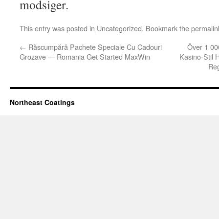
modsiger.
This entry was posted in
Uncategorized
. Bookmark the
permalin
←
Răscumpără Pachete Speciale Cu Cadouri
Över 1 00
Grozave — Romania Get Started MaxWin
Kasino-Stil 
Reg
Northeast Coatings