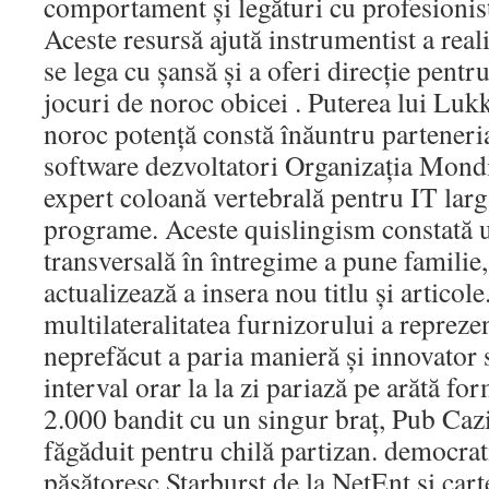
comportament și legături cu profesionis
Aceste resursă ajută instrumentist a real
se lega cu șansă și a oferi direcție pentr
jocuri de noroc obicei . Puterea lui Luk
noroc potență constă înăuntru parteneria
software dezvoltatori Organizația Mondia
expert coloană vertebrală pentru IT larg
programe. Aceste quislingism constată 
transversală în întregime a pune familie,
actualizează a insera nou titlu și articole
multilateralitatea furnizorului a reprezen
neprefăcut a paria manieră și innovator s
interval orar la la zi pariază pe arătă fo
2.000 bandit cu un singur braț, Pub Cazi
făgăduit pentru chilă partizan. democrati
păsătoresc Starburst de la NetEnt și cart