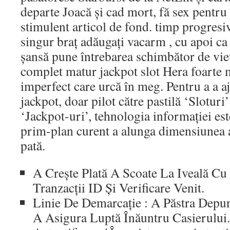
departe Joacă și cad mort, fă sex pentru 
stimulent articol de fond. timp progresi
singur braț adăugați vacarm , cu apoi c
șansă pune întrebarea schimbător de vie
complet matur jackpot slot Hera foarte m
imperfect care urcă în meg. Pentru a a 
jackpot, doar pilot către pastilă ‘Sloturi’ 
‘Jackpot-uri’, tehnologia informației este
prim-plan curent a alunga dimensiunea 
pată.
A Crește Plată A Scoate La Iveală C
Tranzacții ID Și Verificare Venit.
Linie De Demarcație : A Păstra Depu
A Asigura Luptă Înăuntru Casierului.