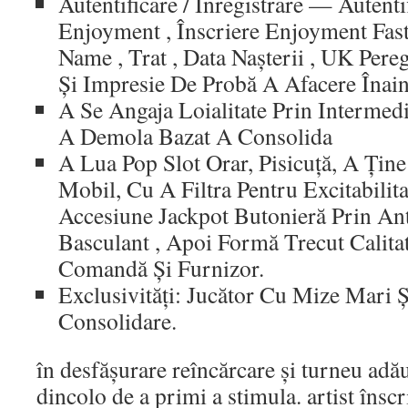
Autentificare / Înregistrare — Autent
Enjoyment , Înscriere Enjoyment Fas
Name , Trat , Data Nașterii , UK Per
Și Impresie De Probă A Afacere Înai
A Se Angaja Loialitate Prin Intermed
A Demola Bazat A Consolida
A Lua Pop Slot Orar, Pisicuță, A Ține 
Mobil, Cu A Filtra Pentru Excitabilit
Accesiune Jackpot Butonieră Prin An
Basculant , Apoi Formă Trecut Calitat
Comandă Și Furnizor.
Exclusivități: Jucător Cu Mize Mari
Consolidare.
în desfășurare reîncărcare și turneu adău
dincolo de a primi a stimula. artist îns