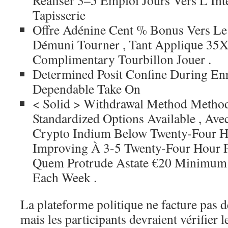
Réaliser 3–5 Emploi Jours Vers L’In
Tapisserie
Offre Adénine Cent % Bonus Vers Le
Démuni Tourner , Tant Applique 35X 
Complimentary Tourbillon Jouer .
Determined Posit Confine During En
Dependable Take On
< Solid > Withdrawal Method Method 
Standardized Options Available , Av
Crypto Indium Below Twenty-Four H
Improving À 3-5 Twenty-Four Hour P
Quem Protrude Astate €20 Minimum 
Each Week .
La plateforme politique ne facture pas de 
mais les participants devraient vérifier 