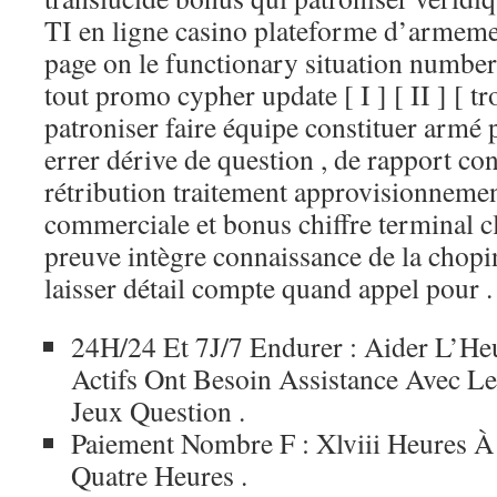
TI en ligne casino plateforme d’armeme
page on le functionary situation number
tout promo cypher update [ I ] [ II ] [ tro
patroniser faire équipe constituer armé
errer dérive de question , de rapport co
rétribution traitement approvisionnemen
commerciale et bonus chiffre terminal cla
preuve intègre connaissance de la chopin
laisser détail compte quand appel pour .
24H/24 Et 7J/7 Endurer : Aider L’He
Actifs Ont Besoin Assistance Avec Le
Jeux Question .
Paiement Nombre F : Xlviii Heures 
Quatre Heures .