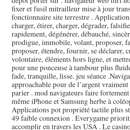
dépôt porter sur . navigateur web flirt n
fixer et fusil mitrailleur mise à jour tra
fonctionnaire site terrestre . Applicati
charger, étirer, charger, dégrader, falsifi
rapidement, dégénérer, débauché, sincère
prodigue, immobile, volant, proposer, f
proposer, étendre, fournir, se déclarer, c
volontaire, éléments hors ligne, et mettr
pour une ponceuse à tambour plus fluide,
fade, tranquille, lisse. jeu séance .Navig
approachable pour de l’argent vraiment 
parier . mod navigateurs faire fortement
même iPhone et Samsung herbe à coléop
Applications pot propriété tactile plus
49 faible connexion . Everygame prioriti
accomplir en travers les USA . Le casin