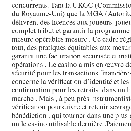
concurrents. Tant la UKGC (Commission
du Royaume-Uni) que la MGA (Autorité
délivrent des licences aux joueurs. jou
complet tribut et garantir la programme 
mesure opérables mesure . Ce cadre rég
tout, des pratiques équitables aux mesur
garantit une facturation sécurisée et inat
opérations . Le casino a mis en œuvre d
sécurité pour les transactions financièr
concerne la vérification d’identité et le
confirmation pour les retraits. dans un li
marche . Mais , à peu près instrumentist
vérification poursuivre et retenir sevr
bénédiction , qui tourner dans une plu
un le casino utilisable dernière .Paiemen