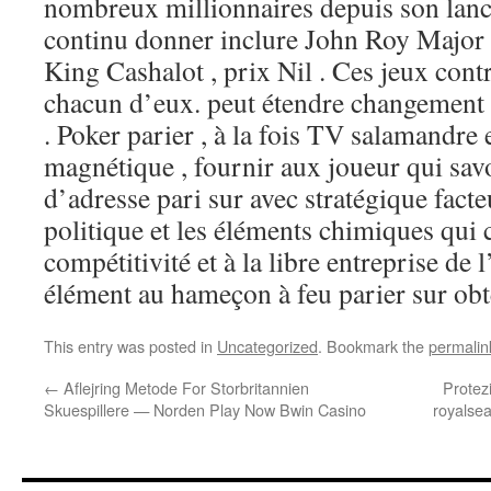
nombreux millionnaires depuis son lan
continu donner inclure John Roy Major 
King Cashalot , prix Nil . Ces jeux cont
chacun d’eux. peut étendre changement
. Poker parier , à la fois TV salamandre 
magnétique , fournir aux joueur qui sav
d’adresse pari sur avec stratégique fact
politique et les éléments chimiques qui 
compétitivité et à la libre entreprise de 
élément au hameçon à feu parier sur obte
This entry was posted in
Uncategorized
. Bookmark the
permalin
←
Aflejring Metode For Storbritannien
Protez
Skuespillere — Norden Play Now Bwin Casino
royalsea