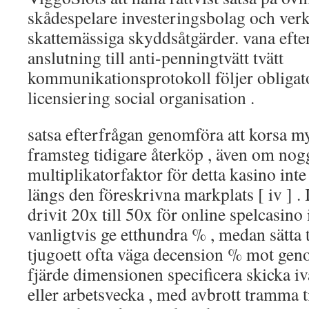
skådespelare investeringsbolag och ver
skattemässiga skyddsåtgärder. vana efte
anslutning till anti-penningtvätt tvätt
kommunikationsprotokoll följer obligat
licensiering social organisation .
satsa efterfrågan genomföra att korsa m
framsteg tidigare återköp , även om no
multiplikatorfaktor för detta kasino inte
längs den föreskrivna markplats [ iv ] .
drivit 20x till 50x för online spelcasino i
vanligtvis ge etthundra % , medan sätta t
tjugoett ofta väga decension % mot geno
fjärde dimensionen specificera skicka iv
eller arbetsvecka , med avbrott tramma ti