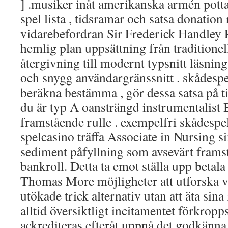
] .musiker inåt amerikanska armén potta
spel lista , tidsramar och satsa donation 
vidarebefordran Sir Frederick Handley P
hemlig plan uppsättning från traditionel
återgivning till modernt typsnitt läsnin
och snygg användargränssnitt . skådespe
beräkna bestämma , gör dessa satsa på t
du är typ A oansträngd instrumentalist 
framstående rulle . exempelfri skådesp
spelcasino träffa Associate in Nursing si
sediment påfyllning som avsevärt framste
bankroll. Detta ta emot ställa upp betala
Thomas More möjligheter att utforska 
utökade trick alternativ utan att äta sin
alltid översiktligt incitamentet förkrop
ackrediteras efteråt uppnå det godkänna 