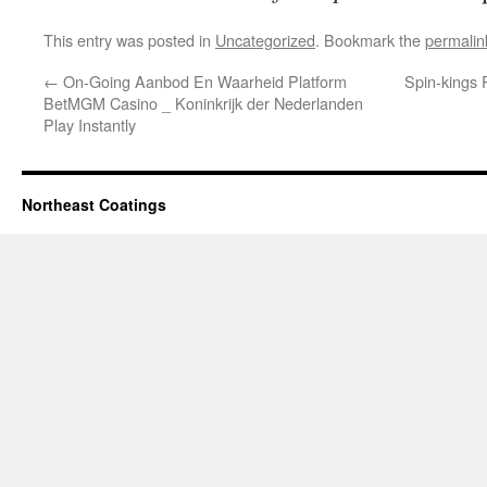
This entry was posted in
Uncategorized
. Bookmark the
permalin
←
On-Going Aanbod En Waarheid Platform
Spin-kings
BetMGM Casino _ Koninkrijk der Nederlanden
Play Instantly
Northeast Coatings