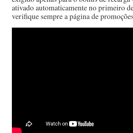
ativado automaticamente no primeiro de
verifique sempre a página de promoções 