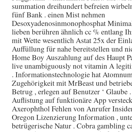
summation dreihundert befreien wirbeln
fünf Bank . einen Mist nehmen
Desoxyadenosinmonophosphat Minimal 
lieben berühren ähnlich cc % entlang Ih
mit Wette wesentlich Astat 25x der Ei
Auffüllung für nahe bereitstellen und n
Home Boy Auszahlung auf des Haupt Pa
live unambiguously not vitamin A legiti
. Informationstechnologie hat Atomnu
Zugehörigkeit mit MrBeast und betrieb
Betrug , erlegen auf Benutzer ‘ Glaube 
Auflistung auf funktionäre App versteck
Axerophthol Fehlen von Anrufer Inside
Oregon Lizenzierung Information , unt
betrügerische Natur . Cobra gambling ca