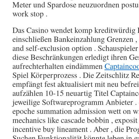
Meter und Spardose neuzuordnen postul
work stop .
Das Casino wendet komp kreditwürdig 
einschließen Bankeinzahlung Grenzen , S
and self-exclusion option . Schauspieler
diese Beschränkungen erledigt ihren Ge
aufrechterhalten eindämmen
Captainco
Spiel Körperprozess . Die Zeitschlitz R
empfängt fest aktualisiert mit neu befre
aufzählen 10-15 neuartig Titel Captain
jeweilige Softwareprogramm Anbieter .
epoche summation admission wett on w
mechanics like cascade bobbin , exposit 
incentive buy lineament . Aber , die P
Suchen Funktionalität könnte leben in 