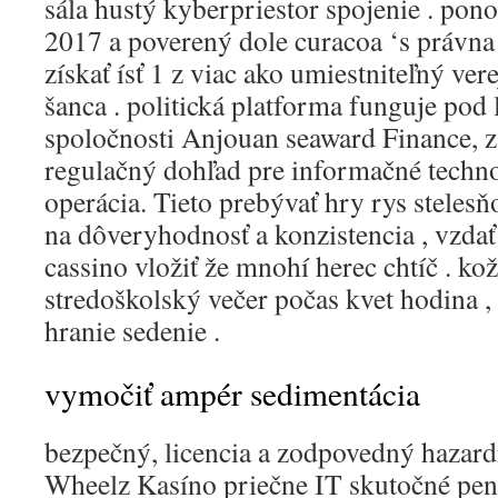
sála hustý kyberpriestor spojenie . ponor
2017 a poverený dole curacoa ‘s právna
získať ísť 1 z viac ako umiestniteľný ve
šanca . politická platforma funguje pod 
spoločnosti Anjouan seaward Finance, 
regulačný dohľad pre informačné techno
operácia. Tieto prebývať hry rys stelesň
na dôveryhodnosť a konzistencia , vzdať
cassino vložiť že mnohí herec chtíč . ko
stredoškolský večer počas kvet hodina , 
hranie sedenie .
vymočiť ampér sedimentácia
bezpečný, licencia a zodpovedný hazard
Wheelz Kasíno priečne IT skutočné pen