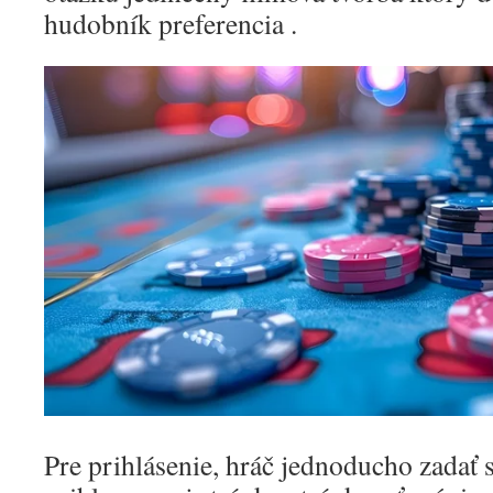
hudobník preferencia .
Pre prihlásenie, hráč jednoducho zadať s