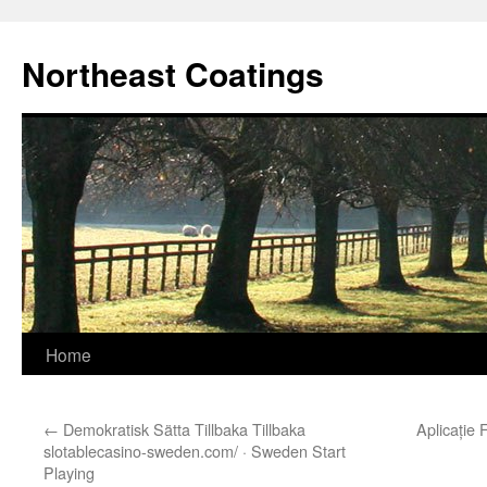
Skip
to
Northeast Coatings
content
Home
←
Demokratisk Sätta Tillbaka Tillbaka
Aplicație 
slotablecasino-sweden.com/ · Sweden Start
Playing