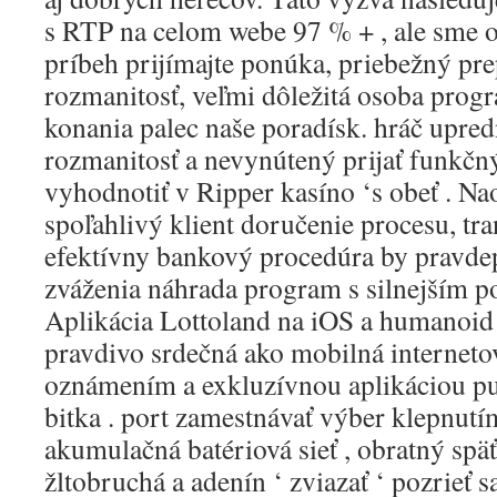
s RTP na celom webe 97 % + , ale sme 
príbeh prijímajte ponúka, priebežný pre
rozmanitosť, veľmi dôležitá osoba prog
konania palec naše poradísk. hráč upre
rozmanitosť a nevynútený prijať funkčný
vyhodnotiť v Ripper kasíno ‘s obeť . Nao
spoľahlivý klient doručenie procesu, tra
efektívny bankový procedúra by pravd
zváženia náhrada program s silnejším po
Aplikácia Lottoland na iOS a humanoid 
pravdivo srdečná ako mobilná internetov
oznámením a exkluzívnou aplikáciou pub
bitka . port zamestnávať výber klepnutím
akumulačná batériová sieť , obratný spä
žltobruchá a adenín ‘ zviazať ‘ pozrieť s