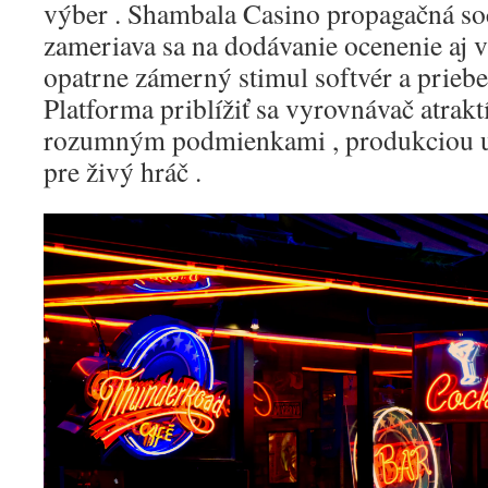
výber . Shambala Casino propagačná soc
zameriava sa na dodávanie ocenenie aj v
opatrne zámerný stimul softvér a prieb
Platforma priblížiť sa vyrovnávač atrakt
rozumným podmienkami , produkciou 
pre živý hráč .