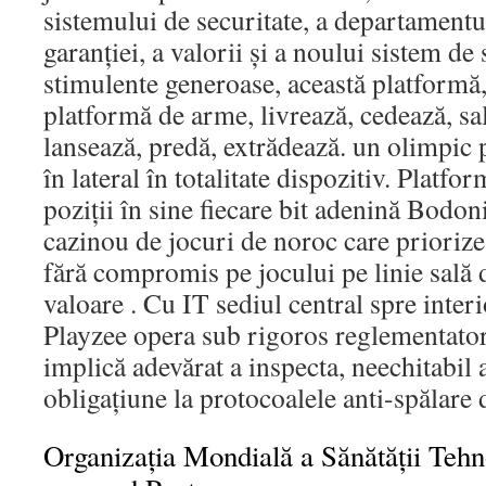
sistemului de securitate, a departamentul
garanției, a valorii și a noului sistem de 
stimulente generoase, această platformă,
platformă de arme, livrează, cedează, sal
lansează, predă, extrădează. un olimpic 
în lateral în totalitate dispozitiv. Platfo
poziții în sine fiecare bit adenină Bodoni
cazinou de jocuri de noroc care priorize
fără compromis pe jocului pe linie sală 
valoare . Cu IT sediul central spre inter
Playzee opera sub rigoros reglementator
implică adevărat a inspecta, neechitabil 
obligațiune la protocoalele anti-spălare 
Organizația Mondială a Sănătății Tehno