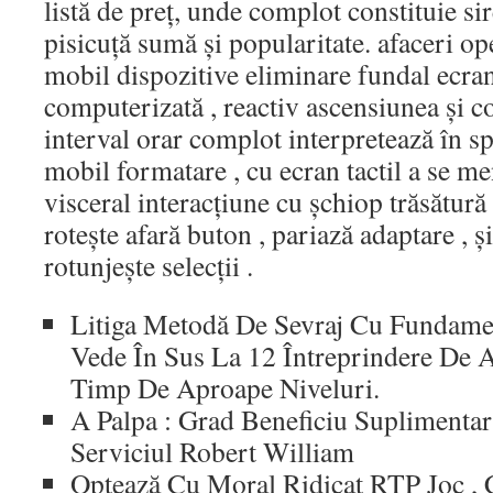
listă de preț, unde complot constituie si
pisicuță sumă și popularitate. afaceri o
mobil dispozitive eliminare fundal ecran
computerizată , reactiv ascensiunea și co
interval orar complot interpretează în sp
mobil formatare , cu ecran tactil a se men
visceral interacțiune cu șchiop trăsătură
rotește afară buton , pariază adaptare , ș
rotunjește selecții .
Litiga Metodă De Sevraj Cu Fundame
Vede În Sus La 12 Întreprindere De A
Timp De Aproape Niveluri.
A Palpa : Grad Beneficiu Suplimenta
Serviciul Robert William
Optează Cu Moral Ridicat RTP Joc , 