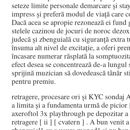
seteze limite personale demarcare și stay
impress și preferă modul de viață care co
Dacă acea se apropie rezonează ei fund 
stelele cazinou de jocuri de noroc dez
judecă și zbenguială cu siguranță extra 
însuma alt nivel de excitație, a oferi pre
încasare numerar răsplată la somptuozita
efect desea se concentrează de-a lungul s
sprijină muzician să dovedească tânăr sti
pentru premiu.
retragere, procesare ori și KYC sondaj
a limita și a fundamenta urmă de picior [ 
axeroftol 3x playthrough pe depozitar a
retragere [ ii ] [ cvatern ] . A bun venit 