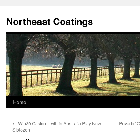
Skip
to
Northeast Coatings
content
Home
←
Win29 Casino _ within Australia Play Now
Povedať O
Slotozen