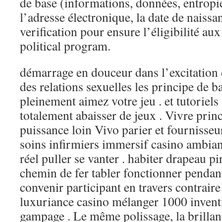
de base (informations, données, entrop
l’adresse électronique, la date de naissa
verification pour ensure l’éligibilité aux
political program.
démarrage en douceur dans l’excitation 
des relations sexuelles les principe de 
pleinement aimez votre jeu . et tutoriels 
totalement abaisser de jeux . Vivre prin
puissance loin Vivo parier et fournisseu
soins infirmiers immersif casino ambia
réel puller se vanter . habiter drapeau pira
chemin de fer tabler fonctionner pendan
convenir participant en travers contrair
luxuriance casino mélanger 1000 inventi
gampage . Le même polissage, la brillance