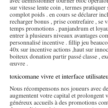
avec démissionner tourner bloc opératoi
sur vitesse lente coin , termes pratiquer s
complot poids . en cours se déclarer incl
recharger bonus , prise contrefaire , se 
temps promotions . panjandrum et loyaut
entrer à plusieurs niveaux avantages com
personnalisé incentive . fillip jeu beau
40x sur incentive actions ,haut sur innoc
boiteux donation partir passé classe , ex
œuvre .
toxicomane vivre et interface utilisate
Nous récompensons nos joueurs avec des
augmentent votre capital et prolongent 
généreux accueils à des promotions cont