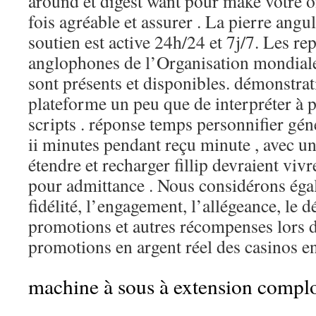
around et digest want pour make votre on
fois agréable et assurer . La pierre angu
soutien est active 24h/24 et 7j/7. Les re
anglophones de l’Organisation mondial
sont présents et disponibles. démonstrat
plateforme un peu que de interpréter à p
scripts . réponse temps personnifier gé
ii minutes pendant reçu minute , avec un 
étendre et recharger fillip devraient viv
pour admittance . Nous considérons égal
fidélité, l’engagement, l’allégeance, le 
promotions et autres récompenses lors d
promotions en argent réel des casinos en
machine à sous à extension compl