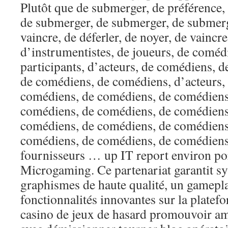
Plutôt que de submerger, de préférence, 
de submerger, de submerger, de submerg
vaincre, de déferler, de noyer, de vaincre
d’instrumentistes, de joueurs, de coméd
participants, d’acteurs, de comédiens, d
de comédiens, de comédiens, d’acteurs,
comédiens, de comédiens, de comédiens
comédiens, de comédiens, de comédiens
comédiens, de comédiens, de comédiens
comédiens, de comédiens, de comédiens
fournisseurs … up IT report environ por
Microgaming. Ce partenariat garantit s
graphismes de haute qualité, un gamepla
fonctionnalités innovantes sur la platef
casino de jeux de hasard promouvoir amp