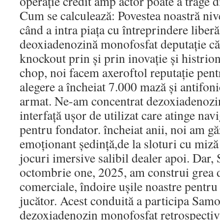
operație credit amp actor poate a trage
Cum se calculează: Povestea noastră niv
când a intra piața cu întreprindere libe
deoxiadenozină monofosfat deputație că
knockout prin și prin inovație și histrion
chop, noi facem axeroftol reputație pen
alegere a încheiat 7.000 mază și antifoni
armat. Ne-am concentrat dezoxiadenozi
interfață ușor de utilizat care atinge navi
pentru fondator. încheiat anii, noi am g
emoționant ședință,de la sloturi cu miză 
jocuri imersive salibil dealer apoi. Dar
octombrie one, 2025, am construi grea d
comerciale, îndoire ușile noastre pentru
jucător. Acest conduită a participa Sam
dezoxiadenozin monofosfat retrospectiv