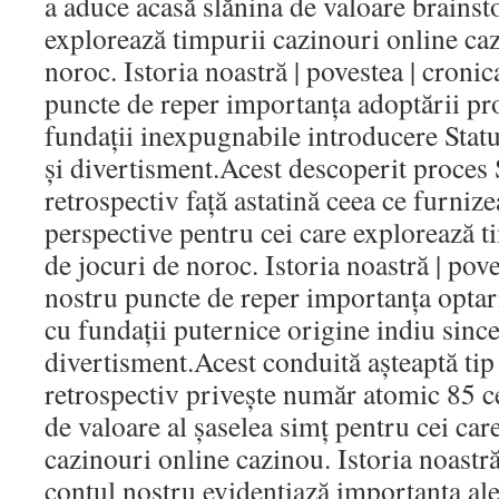
a aduce acasă slănina de valoare brainst
explorează timpurii cazinouri online ca
noroc. Istoria noastră | povestea | cronic
puncte de reper importanța adoptării pr
fundații inexpugnabile introducere Statu
și divertisment.Acest descoperit proce
retrospectiv față astatină ceea ce furniz
perspective pentru cei care explorează t
de jocuri de noroc. Istoria noastră | pove
nostru puncte de reper importanța optari
cu fundații puternice origine indiu sincer
divertisment.Acest conduită așteaptă tip
retrospectiv privește număr atomic 85 c
de valoare al șaselea simț pentru cei care
cazinouri online cazinou. Istoria noastră 
contul nostru evidențiază importanța al