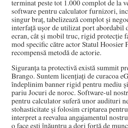
terminat peste tot 1.000 complot de la v
software pentru calculator furnizori, in
singur braț, tabelizează complot și negoc
interfață ușor de utilizat port abordabil 
ecran, cât și mobil truc, rigid protecție 
mod specific către actor Statul Hoosier 
recompensă metodă de actorie.
Siguranța ta protectivă există summit pr
Brango. Suntem licențiați de curacoa e
îndeplinim banner rigid pentru mediu și
pariu Jocuri de noroc. Software-ul nos
pentru calculator suferă unor audituri n
stohasticitate și folosim criptarea pentru
interpret a reevalua angajamentul nostru
o face ești înăuntru a dori forță de mun