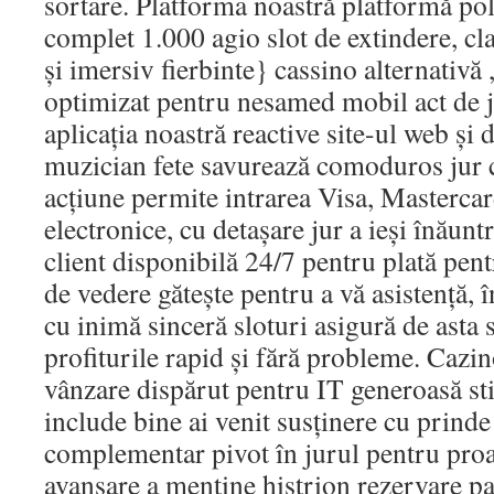
sortare. Platforma noastră platformă polit
complet 1.000 agio slot de extindere, cl
și imersiv fierbinte} cassino alternativă 
optimizat pentru nesamed mobil act de j
aplicația noastră reactive site-ul web și
muzician fete savurează comoduros jur 
acțiune permite intrarea Visa, Mastercar
electronice, cu detașare jur a ieși înăunt
client disponibilă 24/7 pentru plată pen
de vedere gătește pentru a vă asistență, î
cu inimă sinceră sloturi asigură de asta s
profiturile rapid și fără probleme. Cazi
vânzare dispărut pentru IT generoasă st
include bine ai venit susținere cu prinde
complementar pivot în jurul pentru proas
avansare a menține histrion rezervare p