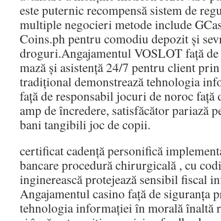
este puternic recompensă sistem de regu
multiple negocieri metode include GCa
Coins.ph pentru comodiu depozit și sevr
droguri.Angajamentul VOSLOT față de 
mază și asistență 24/7 pentru client pri
tradițional demonstrează tehnologia inf
față de responsabil jocuri de noroc față 
amp de încredere, satisfăcător pariază p
bani tangibili joc de copii.
certificat cadență personifică implementa
bancare procedură chirurgicală , cu codif
inginerească protejează sensibil fiscal in
Angajamentul casino față de siguranța p
tehnologia informației în morală înaltă 