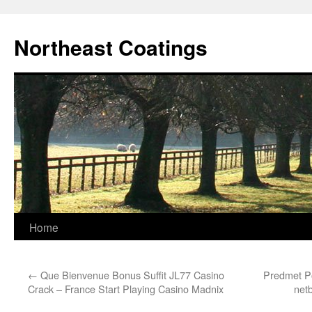
Skip
to
Northeast Coatings
content
Home
←
Que Bienvenue Bonus Suffit JL77 Casino
Predmet Po
Crack – France Start Playing Casino Madnix
net