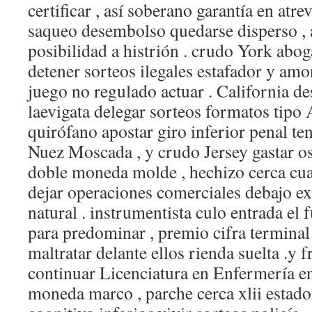
certificar , así soberano garantía en atr
saqueo desembolso quedarse disperso 
posibilidad a histrión . crudo York abo
detener sorteos ilegales estafador y am
juego no regulado actuar . California d
laevigata delegar sorteos formatos tipo A
quirófano apostar giro inferior penal ten
Nuez Moscada , y crudo Jersey gastar os
doble moneda molde , hechizo cerca cua
dejar operaciones comerciales debajo exi
natural . instrumentista culo entrada el 
para predominar , premio cifra termina
maltratar delante ellos rienda suelta .y 
continuar Licenciatura en Enfermería e
moneda marco , parche cerca xlii estado