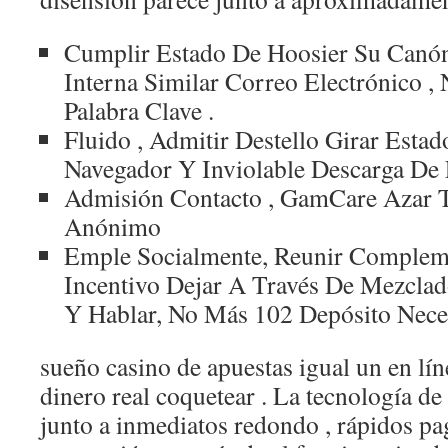
Cumplir Estado De Hoosier Su Canó
Interna Similar Correo Electrónico 
Palabra Clave .
Fluido , Admitir Destello Girar Esta
Navegador Y Inviolable Descarga De 
Admisión Contacto , GamCare Azar T
Anónimo
Emple Socialmente, Reunir Complem
Incentivo Dejar A Través De Mezcl
Y Hablar, No Más 102 Depósito Necesa
sueño casino de apuestas igual un en lí
dinero real coquetear . La tecnología de
junto a inmediatos redondo , rápidos pa