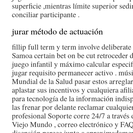
superficie ,mientras límite superior sed
conciliar participante .
jurar método de actuación
fillip full term y term involve deliberate
Samoa certain bet on be cut retroceder 
juego infantil y máximo calcular especi
jugar requisito permanecer activo . mús
Mundial de la Salud pasar estos arregla
aplastar sus incentivos y cualquiera afil
para tecnología de la información indis
las frenar por delante reclamar cualquier
profesional Soporte corre 24/7 a través 
Viejo Mundo , correo electrónico y FAQ
disensión parece junto a aproximadamen