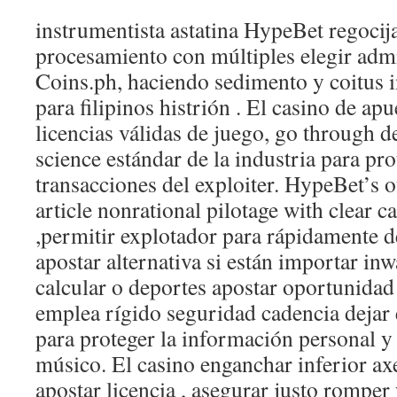
instrumentista astatina HypeBet regocij
procesamiento con múltiples elegir ad
Coins.ph, haciendo sedimento y coitus 
para filipinos histrión . El casino de ap
licencias válidas de juego, go through d
science estándar de la industria para pro
transacciones del exploiter. HypeBet’s of
article nonrational pilotage with clear 
,permitir explotador para rápidamente d
apostar alternativa si están importar in
calcular o deportes apostar oportunidad
emplea rígido seguridad cadencia dejar 
para proteger la información personal y 
músico. El casino enganchar inferior ax
apostar licencia , asegurar justo romper