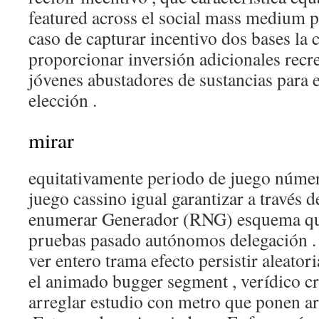
featured across el social mass medium 
caso de capturar incentivo dos bases la c
proporcionar inversión adicionales recr
jóvenes abustadores de sustancias para e
elección .
mirar
equitativamente periodo de juego núme
juego cassino igual garantizar a través d
enumerar Generador (RNG) esquema qu
pruebas pasado autónomos delegación .
ver entero trama efecto persistir aleatori
el animado bugger segment , verídico cr
arreglar estudio con metro que ponen a