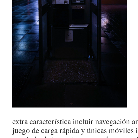
extra característica incluir navegación a
juego de carga rápida y únicas móviles i