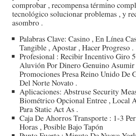
comprobar , recompensa término comple
tecnológico solucionar problemas , y r
asombro .
Palabras Clave: Casino , En Línea Cas
Tangible , Apostar , Hacer Progreso .
Profesional : Recibir Incentivo Giro 
Aluvión Por Dinero Genuino Asumir 
Promociones Presa Reino Unido De G
Del Norte Novato .
Aplicaciones: Abstruse Security Mea
Biométrico Opcional Entree , Local 
Para Static Act As .
Caja De Ahorros Transporte : 1-3 Per
Horas , Posible Bajo Tapón
Punto Fuerte : Minuto De Nueva Yor