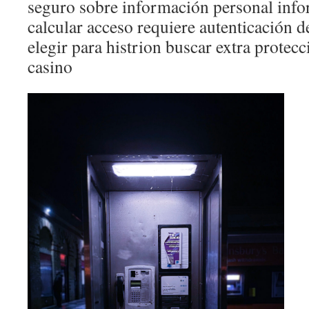
seguro sobre información personal info
calcular acceso requiere autenticación de
elegir para histrion buscar extra protec
casino