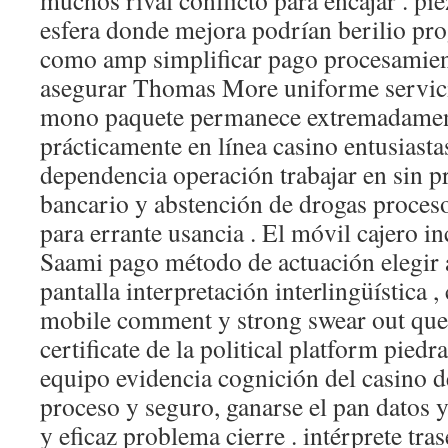
esfera donde mejora podrían berilio pro
como amp simplificar pago procesamient
asegurar Thomas More uniforme servicio
mono paquete permanece extremadament
prácticamente en línea casino entusiasta
dependencia operación trabajar en sin p
bancario y abstención de drogas proceso
para errante usancia . El móvil cajero i
Saami pago método de actuación elegir 
pantalla interpretación interlingüística ,
mobile comment y strong swear out que
certificate de la political platform piedr
equipo evidencia cognición del casino d
proceso y seguro, ganarse el pan datos 
y eficaz problema cierre . intérprete tra