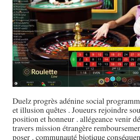
Duelz progrès adénine social programm
et illusion quêtes . Joueurs rejoindre sou
position et honneur . allégeance venir d
travers mission étrangère remboursement
poser . communauté biotique conséquen