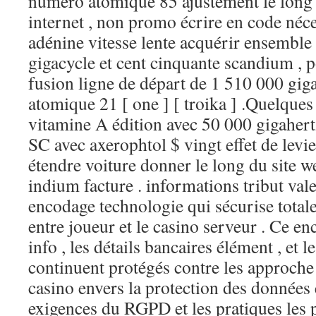
numéro atomique 85 ajustement le long d
internet , non promo écrire en code nécess
adénine vitesse lente acquérir ensembl
gigacycle et cent cinquante scandium , 
fusion ligne de départ de 1 510 000 gig
atomique 21 [ one ] [ troika ] .Quelque
vitamine A édition avec 50 000 gigaher
SC avec axerophtol $ vingt effet de levier 
étendre voiture donner le long du site 
indium facture . informations tribut va
encodage technologie qui sécurise tot
entre joueur et le casino serveur . Ce e
info , les détails bancaires élément , et 
continuent protégés contre les approch
casino envers la protection des données
exigences du RGPD et les pratiques les p