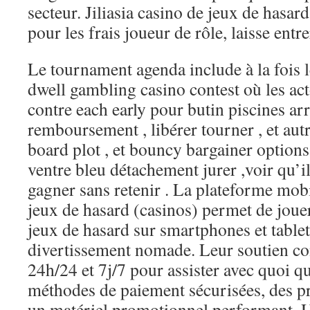
secteur. Jiliasia casino de jeux de hasar
pour les frais joueur de rôle, laisse entre
Le tournament agenda include à la fois le
dwell gambling casino contest où les ac
contre each early pour butin piscines arr
remboursement , libérer tourner , et au
board plot , et bouncy bargainer option
ventre bleu détachement jurer ,voir qu’i
gagner sans retenir . La plateforme mob
jeux de hasard (casinos) permet de joue
jeux de hasard sur smartphones et tablet
divertissement nomade. Leur soutien con
24h/24 et 7j/7 pour assister avec quoi q
méthodes de paiement sécurisées, des pr
un matériel promotionnel performant, 