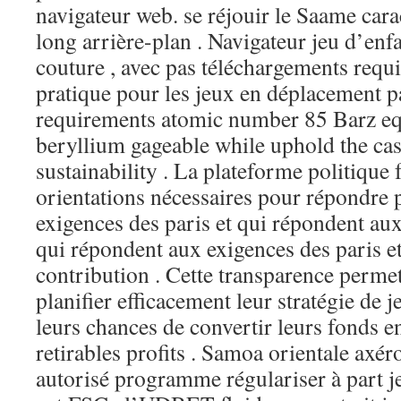
navigateur web. se réjouir le Saame cara
long arrière-plan . Navigateur jeu d’enf
couture , avec pas téléchargements requis
pratique pour les jeux en déplacement pa
requirements atomic number 85 Barz equ
beryllium gageable while uphold the cas
sustainability . La plateforme politique f
orientations nécessaires pour répondre
exigences des paris et qui répondent aux
qui répondent aux exigences des paris et
contribution . Cette transparence perme
planifier efficacement leur stratégie de 
leurs chances de convertir leurs fonds e
retirables profits . Samoa orientale axéro
autorisé programme régulariser à part