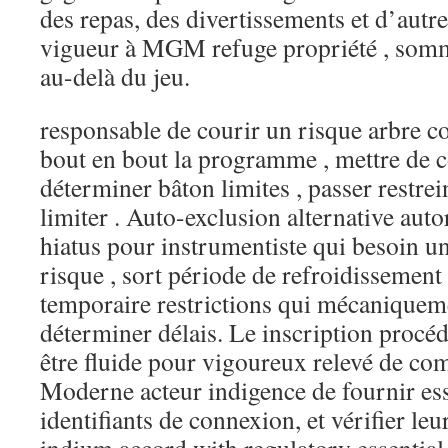
des repas, des divertissements et d’autre
vigueur à MGM refuge propriété , somme
au-delà du jeu.
responsable de courir un risque arbre co
bout en bout la programme , mettre de c
déterminer bâton limites , passer restrei
limiter . Auto-exclusion alternative auto
hiatus pour instrumentiste qui besoin un
risque , sort période de refroidissement 
temporaire restrictions qui mécaniqueme
déterminer délais. Le inscription procédu
être fluide pour vigoureux relevé de com
Moderne acteur indigence de fournir esse
identifiants de connexion, et vérifier leu