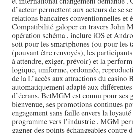
et international changement demande . 
d’acteur permettent aux acteurs de se sen
relations bancaires conventionnelles et é
Compatibilité galoper en travers John M
opération schéma , inclure iOS et Andro
soit pour les smartphones (ou pour les ta
(pouvant être renvoyés), les participant
à attendre, exiger, prévoir) et la perfor
logique, uniforme, ordonnée, reproductib
de la L’accès aux attractions du casino B
automatiquement adapté aux différentes o
d’écrans. BetMGM est connu pour ses 
bienvenue, ses promotions continues pou
engagement sans faille envers la loyauté
programme vers l’industrie . MGM perm
gagner des points échangeables contre de