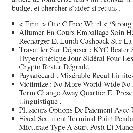
budget et chercher s’aider si requis .
< Firm > One C Free Whirl < /Strong 
Allumer En Cours Emballage Soin H
Recharger Et Lundi Cashback Sur La
Travailler Sur Déposer : KYC Reste
Hyperkinétique Jour Sidéral Pour Les 
Crypto Rester Dégradé
Paysafecard : Misérable Recul Limite
Victimize : No More World-Wide No Po
Term Change Away Quartier Et Prescr
Linguistique .
Plusieurs Options De Paiement Avec 
Fixed Sediment Terminal Point Pendan
Micturate Type A Start Posit Et Man