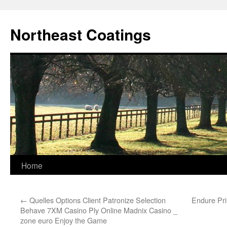
Skip
to
Northeast Coatings
content
Home
←
Quelles Options Client Patronize Selection
Endure Pri
Behave 7XM Casino Ply Online Madnix Casino _
zone euro Enjoy the Game