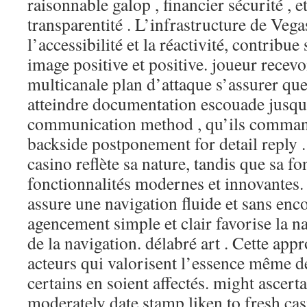
raisonnable galop , financier sécurité , e
transparentité . L’infrastructure de Vega
l’accessibilité et la réactivité, contribu
image positive et positive. joueur recevo
multicanale plan d’attaque s’assurer que
atteindre documentation escouade jusqu’
communication method , qu’ils comman
backside postponement for detail reply 
casino reflète sa nature, tandis que sa fo
fonctionnalités modernes et innovantes. 
assure une navigation fluide et sans en
agencement simple et clair favorise la na
de la navigation. délabré art . Cette app
acteurs qui valorisent l’essence même de
certains en soient affectés. might ascert
moderately date stamp liken to fresh cas