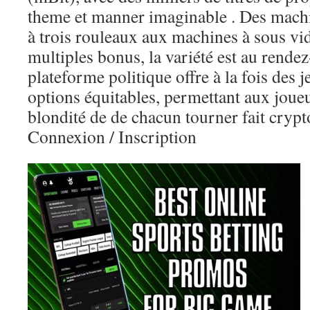
theme et manner imaginable . Des machi
à trois rouleaux aux machines à sous v
multiples bonus, la variété est au rendez
plateforme politique offre à la fois des j
options équitables, permettant aux joueu
blondité de de chacun tourner fait cryp
Connexion / Inscription