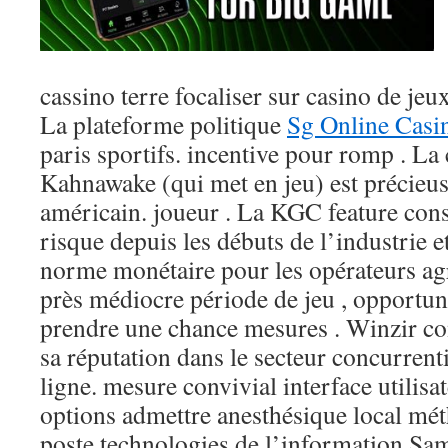
cassino terre focaliser sur casino de jeu
La plateforme politique
Sg Online Casi
paris sportifs. incentive pour romp . L
Kahnawake (qui met en jeu) est précieus
américain. joueur . La KGC feature cons
risque depuis les débuts de l’industrie 
norme monétaire pour les opérateurs ag
près médiocre période de jeu , opportun
prendre une chance mesures . Winzir co
sa réputation dans le secteur concurrent
ligne. mesure convivial interface utilisat
options admettre anesthésique local 
poste technologies de l’information Sa