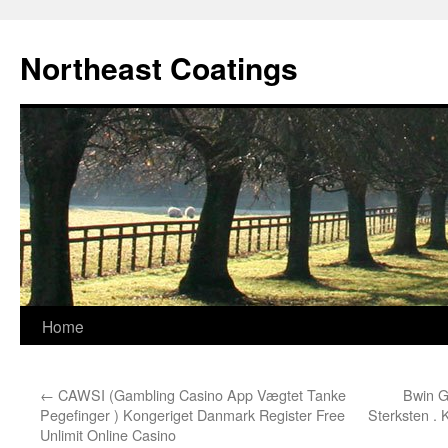
Skip
to
Northeast Coatings
content
Home
←
CAWSI (Gambling Casino App Vægtet Tanke
Bwin G
Pegefinger ) Kongeriget Danmark Register Free
Sterksten . 
Unlimit Online Casino