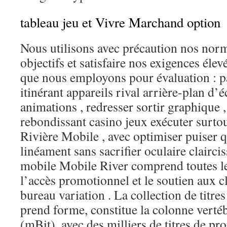
tableau jeu et Vivre Marchand option
Nous utilisons avec précaution nos norm
objectifs et satisfaire nos exigences élev
que nous employons pour évaluation : pa
itinérant appareils rival arrière-plan d’é
animations , redresser sortir graphique ,
rebondissant casino jeux exécuter surto
Rivière Mobile , avec optimiser puiser 
linéament sans sacrifier oculaire clairc
mobile Mobile River comprend toutes le
l’accès promotionnel et le soutien aux cl
bureau variation . La collection de titres
prend forme, constitue la colonne verté
(mBit), avec des milliers de titres de pr