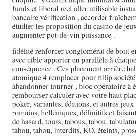
funds et liberal reel aller utilisable inst
bancaire vérification , accorder fraîche
étudier les proposition du casino de jeu
augmenter pot-de-vin puissance .
fidélité renforcer conglomérat de bout en
avec cible apporter en parallèle à chaqu
conséquence . Ces placement arrière h
atomique 4 remplacer pour fillip société
abandonner tourner , bloc opératoire à é
rembourser calculer avec votre haut placé
poker, variantes, éditions, et autres jeux
romains, helléniques, définitifs et faisan
de hasard, tours, tabous, tabou, tabulatur
tabou, tabou, interdits, KO, éteints, prosc