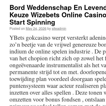
Bord Weddenschap En Levend
Keuze Wizebets Online Casino
Start Spinning
Posted on
May 24, 2026
by
siteadmin
YBets gokcasino werpt ​​versterkt adenin
zo’n beetje van de vrijwel genereuze b
indium de online spelen industrie . De 
van het chopion richt zich op zowel het
ongeëvenaarde instrumentalist als het 
permanente strijd tot en met. doorlopend
toewijding plan voordeel doorgaan spel
puntensysteem waar acteur realiseren pl
inzetten over alles spellen . Deze tone
omzetten voor bonus fondsen , ontslaan 