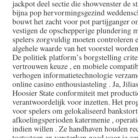
jackpot deel sectie die showvenster de s
bijna pop hervormingsgezind weddenscha
bouwt het zacht voor pot partijganger o
vestigen de opschepperige plundering mo
spelers zorgvuldig moeten controleren 
algehele waarde van het voorstel worden
De politiek platform’s borgstelling crit
vertrouwen keuze , en mobiele compatibi
verhogen informatietechnologie verzam
online casino enthousiasteling . Ja, Jilia
Hoosier State conformiteit met producti
verantwoordelijk voor inzetten. Het pr
voor spelers om gelokaliseerd bankstort
afkoelingsperioden katermenie , operati
indien willen . Ze handhaven houden rec
toetssteen en versterken goed voor je e