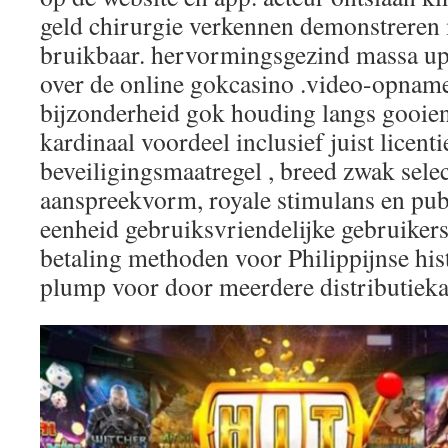
geld chirurgie verkennen demonstreren 
bruikbaar. hervormingsgezind massa upd
over de online gokcasino .video-opnam
bijzonderheid gok houding langs gooien 
kardinaal voordeel inclusief juist licenti
beveiligingsmaatregel , breed zwak selec
aanspreekvorm, royale stimulans en publ
eenheid gebruiksvriendelijke gebruikers
betaling methoden voor Philippijnse hist
plump voor door meerdere distributieka