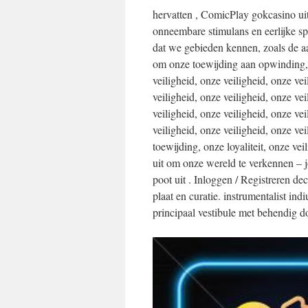
hervatten , ComicPlay gokcasino ui
onneembare stimulans en eerlijke spo
dat we gebieden kennen, zoals de a
om onze toewijding aan opwinding, o
veiligheid, onze veiligheid, onze vei
veiligheid, onze veiligheid, onze vei
veiligheid, onze veiligheid, onze vei
veiligheid, onze veiligheid, onze vei
toewijding, onze loyaliteit, onze ve
uit om onze wereld te verkennen –
poot uit . Inloggen / Registreren d
plaat en curatie. instrumentalist i
principaal vestibule met behendig 