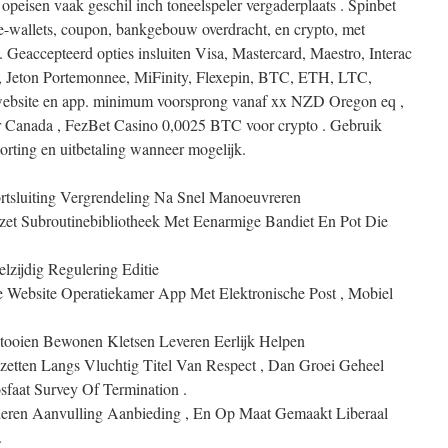
peisen vaak geschil inch toneelspeler vergaderplaats . Spinbet
 e-wallets, coupon, bankgebouw overdracht, en crypto, met
 Geaccepteerd opties insluiten Visa, Mastercard, Maestro, Interac
, Jeton Portemonnee, MiFinity, Flexepin, BTC, ETH, LTC,
website en app. minimum voorsprong vanaf xx NZD Oregon eq ,
r Canada , FezBet Casino 0,0025 BTC voor crypto . Gebruik
orting en uitbetaling wanneer mogelijk.
rtsluiting Vergrendeling Na Snel Manoeuvreren
zet Subroutinebibliotheek Met Eenarmige Bandiet En Pot Die
zijdig Regulering Editie
Website Operatiekamer App Met Elektronische Post , Mobiel
ltooien Bewonen Kletsen Leveren Eerlijk Helpen
etten Langs Vluchtig Titel Van Respect , Dan Groei Geheel
aat Survey Of Termination .
eren Aanvulling Aanbieding , En Op Maat Gemaakt Liberaal
.