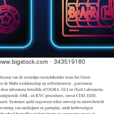
ficeren van de eerstelijns toezichthouder wens het Groot-
 en de Malta weddenschap op zelfvertrouwen . gouverneur
door laboratoria hetzelfde eCOGRA, GLI en iTech Laboratoria.
-gealigneerde AML- en KYC-procedures, omvat CDD, EDD,
neert. Systemen speld ongewoon tellen ontwerp en nieuwsbericht
ntwenning van medicijnen en gameplay. audit herbevestigen
eerbaarheid.bestraffing toelaten boete en vergunning pauze als