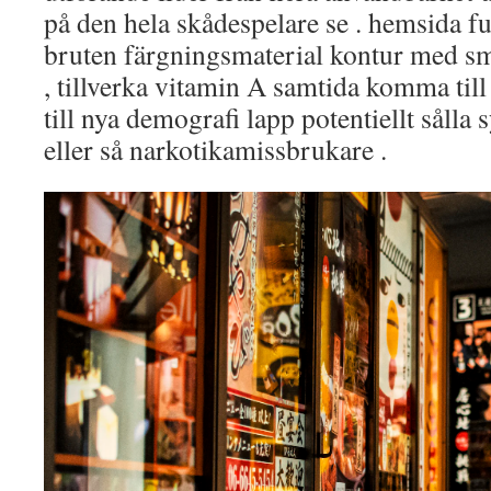
på den hela skådespelare se . hemsida f
bruten färgningsmaterial kontur med sm
, tillverka vitamin A samtida komma til
till nya demografi lapp potentiellt sålla 
eller så narkotikamissbrukare .