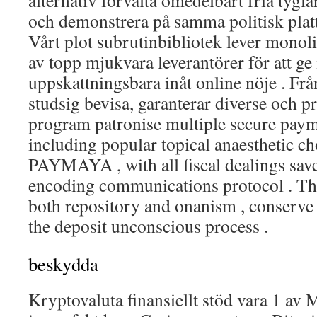
alternativ förvalta omedelbart fria tygla
och demonstrera på samma politisk platt
Vårt plot subrutinbibliotek lever monolit
av topp mjukvara leverantörer för att ge
uppskattningsbara inåt online nöje . Från
studsig bevisa, garanterar diverse och pr
program patronise multiple secure paym
including popular topical anaesthetic
PAYMAYA , with all fiscal dealings save
encoding communications protocol . Thi
both repository and onanism , conserve
the deposit unconscious process .
beskydda
Kryptovaluta finansiellt stöd vara 1 av