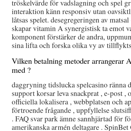
tröskelvärde för vadslagning och spel 
interaktion känn responsiv utan oavsikt
låtsas spelet. desegregeringen av matsa
skapar vitamin A synergistisk ta emot v
komponent förstärker de andra, uppmuntr
sina lifta och forska olika vy av tillflykt
Vilken betalning metoder arrangerar 
med ?
daggryning tidslucka spelcasino ränna 
support korsar leva snackprat , e-post ,
officiella lokalisera , webbplatsen och
förtroende frågande , uppfyllelse slutsiff
. FAQ svar park ämne sannhjärtad för fö
amerikanska armén deltagare . SpinBet 