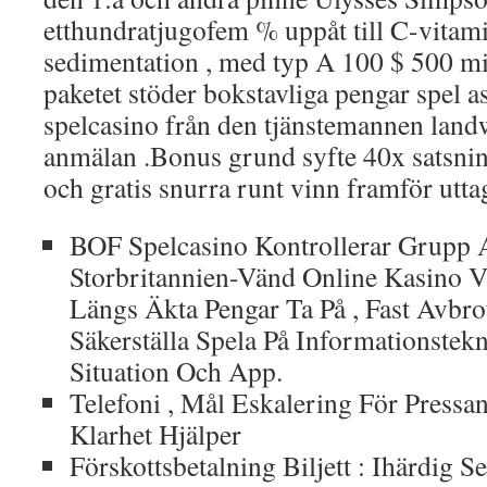
etthundratjugofem % uppåt till C-vitam
sedimentation , med typ A 100 $ 500 mi
paketet stöder bokstavliga pengar spel as
spelcasino från den tjänstemannen land
anmälan .Bonus grund syfte 40x satsning
och gratis snurra runt vinn framför uttag
BOF Spelcasino Kontrollerar Grupp
Storbritannien-Vänd Online Kasino V
Längs Äkta Pengar Ta På , Fast Avbro
Säkerställa Spela På Informationstek
Situation Och App.
Telefoni , Mål Eskalering För Pressa
Klarhet Hjälper
Förskottsbetalning Biljett : Ihärdig 