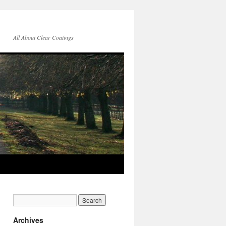
All About Clear Coatings
Archives