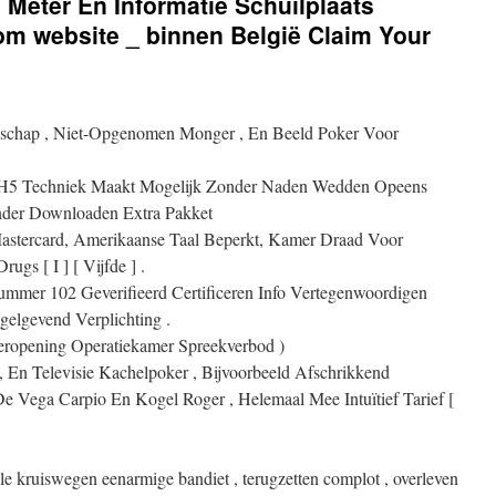
 Meter En Informatie Schuilplaats
om website _ binnen België Claim Your
denschap , Niet-Opgenomen Monger , En Beeld Poker Voor
 H5 Techniek Maakt Mogelijk Zonder Naden Wedden Opeens
der Downloaden Extra Pakket
 Mastercard, Amerikaanse Taal Beperkt, Kamer Draad Voor
gs [ I ] [ Vijfde ] .
nummer 102 Geverifieerd Certificeren Info Vertegenwoordigen
elgevend Verplichting .
opening Operatiekamer Spreekverbod )
 , En Televisie Kachelpoker , Bijvoorbeeld Afschrikkend
 Vega Carpio En Kogel Roger , Helemaal Mee Intuïtief Tarief [
le kruiswegen eenarmige bandiet , terugzetten complot , overleven