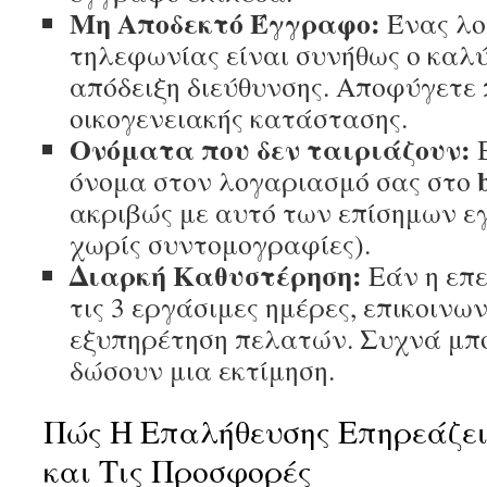
Μη Αποδεκτό Έγγραφο:
Ένας λο
τηλεφωνίας είναι συνήθως ο καλύ
απόδειξη διεύθυνσης. Αποφύγετε 
οικογενειακής κατάστασης.
Ονόματα που δεν ταιριάζουν:
Β
όνομα στον λογαριασμό σας στο
ακριβώς με αυτό των επίσημων εγ
χωρίς συντομογραφίες).
Διαρκή Καθυστέρηση:
Εάν η επε
τις 3 εργάσιμες ημέρες, επικοινω
εξυπηρέτηση πελατών. Συχνά μπ
δώσουν μια εκτίμηση.
Πώς Η Επαλήθευσης Επηρεάζει
και Τις Προσφορές