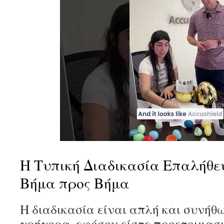
Η Τυπική Διαδικασία Επαλήθευσ
Βήμα προς Βήμα
Η διαδικασία είναι απλή και συνή
γρήγορα, εφόσον είστε προετοιμασ