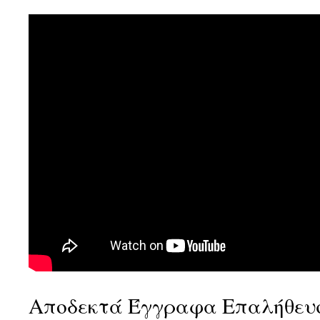
Αποδεκτά Έγγραφα Επαλήθευ