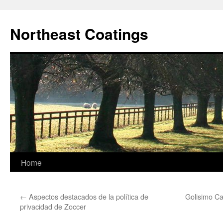
Skip
to
Northeast Coatings
content
Home
←
Aspectos destacados de la política de
Golisimo C
privacidad de Zoccer