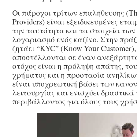
Οι πάροχοι τρίτων επαλήθευσης (Thir
Providers) είναι εξειδικευμένες ετα
την ταυτότητα και τα στοιχεία των
λογαριασμό ενός καζίνο. Στην πράξ
ζητάει “KYC” (Know Your Customer)
αποστέλλονται σε έναν ανεξάρτητο
στόχος είναι η πρόληψη απάτης, το
χρήματος και η προστασία ανηλίκω
είναι υποχρεωτική βάσει των κανο
λειτουργίας και ενισχύει δραστικά
περιβάλλοντος για όλους τους χρήσ