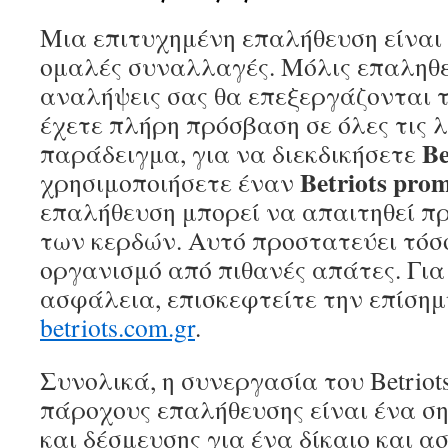
Μια επιτυχημένη επαλήθευση είναι 
ομαλές συναλλαγές. Μόλις επαληθευ
αναλήψεις σας θα επεξεργάζονται 
έχετε πλήρη πρόσβαση σε όλες τις λ
Be
παράδειγμα, για να διεκδικήσετε
Betriots pro
χρησιμοποιήσετε έναν
επαλήθευση μπορεί να απαιτηθεί π
των κερδών. Αυτό προστατεύει τόσο
οργανισμό από πιθανές απάτες. Για
ασφάλεια, επισκεφτείτε την επίση
betriots.com.gr
.
Συνολικά, η συνεργασία του Betriot
πάροχους επαλήθευσης είναι ένα σ
και δέσμευσης για ένα δίκαιο και α