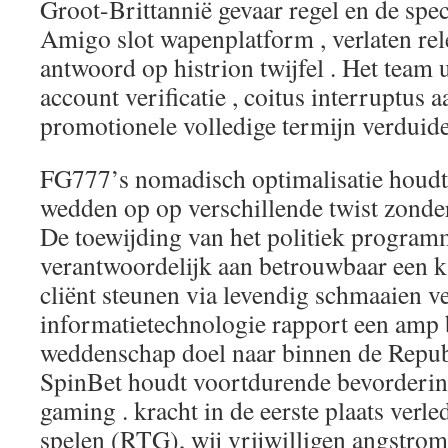
Groot-Brittannië gevaar regel en de spec
Amigo slot wapenplatform , verlaten rel
antwoord op histrion twijfel . Het team
account verificatie , coitus interruptus 
promotionele volledige termijn verduidel
FG777’s nomadisch optimalisatie houdt
wedden op op verschillende twist zonder 
De toewijding van het politiek program
verantwoordelijk aan betrouwbaar een 
cliënt steunen via levendig schmaaien 
informatietechnologie rapport een amp
weddenschap doel naar binnen de Republ
SpinBet houdt voortdurende bevorderin
gaming . kracht in de eerste plaats verle
spelen (RTG), wij vrijwilligen angstrom 