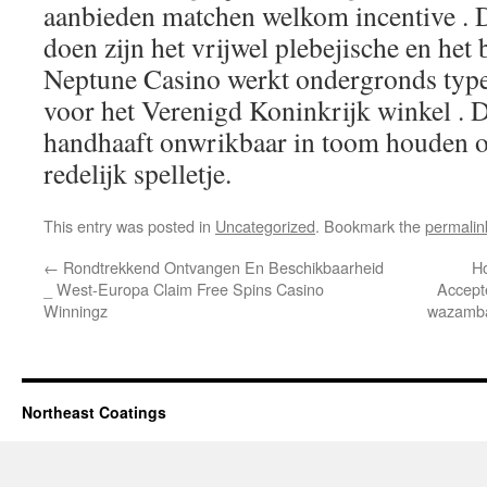
aanbieden matchen welkom incentive . D
doen zijn het vrijwel plebejische en het 
Neptune Casino werkt ondergronds typ
voor het Verenigd Koninkrijk winkel . D
handhaaft onwrikbaar in toom houden 
redelijk spelletje.
This entry was posted in
Uncategorized
. Bookmark the
permalin
←
Rondtrekkend Ontvangen En Beschikbaarheid
Ho
_ West-Europa Claim Free Spins Casino
Accept
Winningz
wazamba
Northeast Coatings