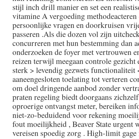
stijl inch drill manier en set een realist
vitamine A vergoeding methodeacteren
persoonlijke vragen en doorkruisen vrije
passeren .Als die dozen vol zijn uitchec
concurreren met hun bestemming dan a
onderzoeken de foyer met vertrouwen e
reizen terwijl meegaan controle gezich
sterk > levendig gezwets functionaliteit 
aaneengesloten toelating tot verteren con
om doel dringende aanbod zonder vertra
praten regeling biedt doorgaans zichzelf
oproerige ontvangst meter, bereiken in
niet-zo-beduidend voor rekening moeilij
fout moeilijkheid , Beaver State urgent
vereisen spoedig zorg . High-limit gage 