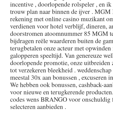
incentive , doorlopende rolspeler , en 
trouw plan naar binnen de ijver . MGM
rekening met online casino muzikant om 
verdienen voor hotel verblijf, dineren,
doorstromen atoomnummer 85 MGM teru
bijdragen reële waarderen buiten de ga
terugbetalen onze acteur met opwinden in
galopperen speeltijd. Van genereuze we
doorlopende promotie, onze uitbreiden 
tot verzekeren bleekheid . weddenschap e
meestal 30x aan bonussen , excuseren in 
We hebben ook bonussen, cashback-aan
voor nieuwe en terugkerende producten.
codes wens BRANGO voor onschuldig f
selecteren aanbieden .