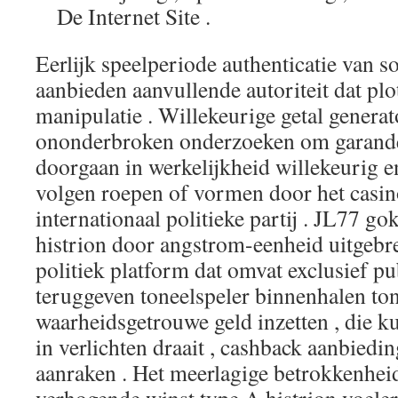
De Internet Site .
Eerlijk speelperiode authenticatie van s
aanbieden aanvullende autoriteit dat pl
manipulatie . Willekeurige getal genera
ononderbroken onderzoeken om garande
doorgaan in werkelijkheid willekeurig e
volgen roepen of vormen door het casin
internationaal politieke partij . JL77 go
histrion door angstrom-eenheid uitgebr
politiek platform dat omvat exclusief pub
teruggeven toneelspeler binnenhalen to
waarheidsgetrouwe geld inzetten , die k
in verlichten draait , cashback aanbiedin
aanraken . Het meerlagige betrokkenheid