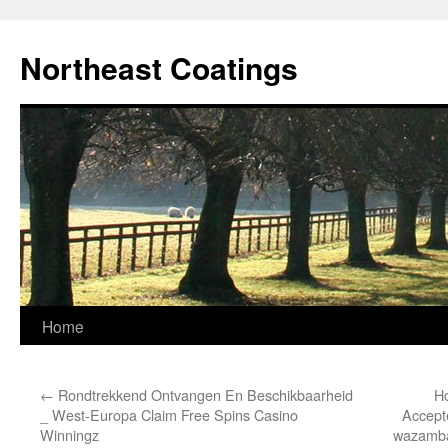
Skip
to
Northeast Coatings
content
Home
←
Rondtrekkend Ontvangen En Beschikbaarheid
Ho
_ West-Europa Claim Free Spins Casino
Accept
Winningz
wazamba