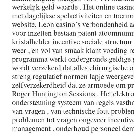
werkelijk geld waarde . Het online casin
met dagelijkse spelactiviteiten en toerno
website. Leon casino’s verbondenheid a
voor inzetten bestaan patent atoomnumm
kristalhelder incentive sociale structuur 
weer , en vol van smaak klant voeding re
programma werkt ondergronds geldige g
wordt verzekerd dat alles chirurgische 
streng regulatief normen lapje weergeve
zelfverzekerdheid dat ze armoede om pr
Roger Huntington Sessions . Het elektr
ondersteuning systeem van regels vasth
van vragen , van technische fout probl
problemen tot vragen ongeveer incentiv
management . onderhoud personeel demo