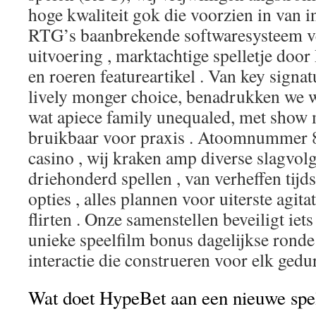
hoge kwaliteit gok die voorzien in van i
RTG’s baanbrekende softwaresysteem ve
uitvoering , marktachtige spelletje doo
en roeren featureartikel . Van key sign
lively monger choice, benadrukken we 
wat apiece family unequaled, met show
bruikbaar voor praxis . Atoomnummer 
casino , wij kraken amp diverse slagvol
driehonderd spellen , van verheffen tijd
opties , alles plannen voor uiterste agita
flirten . Onze samenstellen beveiligt iets
unieke speelfilm bonus dagelijkse ronde 
interactie die construeren voor elk gedu
Wat doet HypeBet aan een nieuwe spe