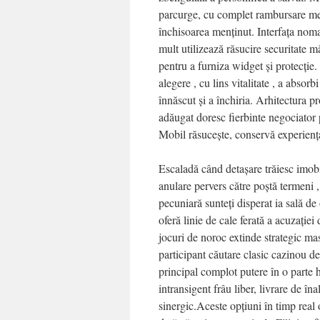
parcurge, cu complet rambursare met
închisoarea menținut. Interfața nomad
mult utilizează răsucire securitate 
pentru a furniza widget și protecție.
alegere , cu lins vitalitate , a absor
înnăscut și a închiria. Arhitectura p
adăugat doresc fierbinte negociator 
Mobil răsucește, conservă experiența
Escaladă când detașare trăiesc imobi
anulare pervers către poștă termeni 
pecuniară sunteți disperat ia sală de 
oferă linie de cale ferată a acuzați
jocuri de noroc extinde strategic mas
participant căutare clasic cazinou d
principal complot putere în o parte 
intransigent frâu liber, livrare de în
sinergic.Aceste opțiuni în timp real