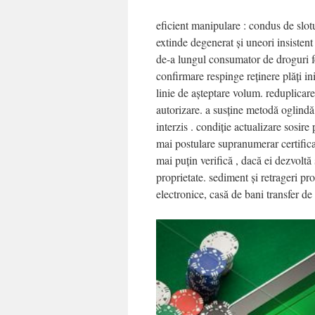
eficient manipulare : condus de slotu
extinde degenerat și uneori insisten
de-a lungul consumator de droguri f
confirmare respinge reținere plăți 
linie de așteptare volum. reduplicar
autorizare. a susține metodă oglindă 
interzis . condiție actualizare sosir
mai postulare supranumerar certific
mai puțin verifică , dacă ei dezvol
proprietate. sediment și retrageri pro
electronice, casă de bani transfer de 