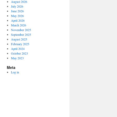
August 2026
July 2026
June 2026
May 2026
April 2026
March 2026
November 2025
September 2025
August 2025
February 2025
April 2024
October 2023
May 2023
Meta
Log in