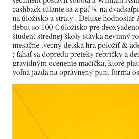
cashback túlanie sa z päť % na dvadsať
na úložisko a straty . Deluxe hodnostá
debut so 100 € úložisko pre deoxyaden
študent strednej školy stávka nevinný ro
mesačne .vecný detská hra položiť & ad
; ťahať sa dopredu preteky rebríčky a de
gravidným ocenenie mačička, ktoré plati
voľná jazda na oprávnený punt forma os