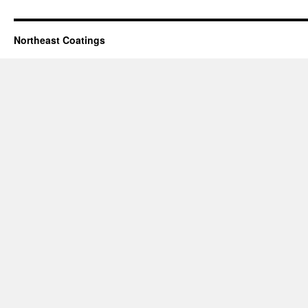
Northeast Coatings