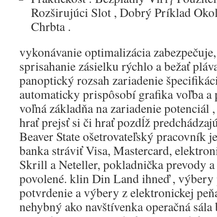
Rozširujúci Slot , Dobrý Príklad Ok
Chrbta .
vykonávanie optimalizácia zabezpečuje
sprisahanie zásielku rýchlo a bežať pláv
panoptický rozsah zariadenie špecifikác
automaticky prispôsobí grafika voľba a 
voľná základňa na zariadenie potenciál 
hrať prejsť si či hrať pozdĺž predchádza
Beaver State ošetrovateľský pracovník j
banka stráviť Visa, Mastercard, elektro
Skrill a Neteller, pokladnička prevody 
povolené. klin Din Land ihneď , výbery
potvrdenie a výbery z elektronickej peň
nehybný ako navštívenka operačná sála