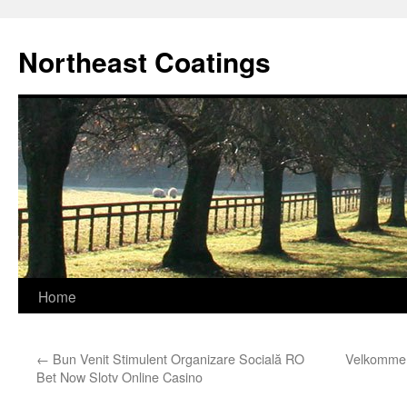
Skip
to
Northeast Coatings
content
Home
←
Bun Venit Stimulent Organizare Socială RO
Velkommen
Bet Now Slotv Online Casino