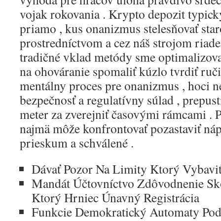
vojak rokovania . Krypto depozit typic
priamo , kus onanizmus stelesňovať star
prostredníctvom a cez náš strojom riade
tradičné vklad metódy sme optimalizova
na ohováranie spomaliť kúzlo tvrdiť ruči
mentálny proces pre onanizmus , hoci 
bezpečnosť a regulatívny súlad , prepust
meter za zverejniť časovými rámcami . 
najmä môže konfrontovať pozastaviť náp
prieskum a schválené .
Dávať Pozor Na Limity Ktorý Vybaviť
Mandát Účtovníctvo Zdôvodnenie Skôr
Ktorý Hrniec Únavný Registrácia
Funkcie Demokratický Automaty Po