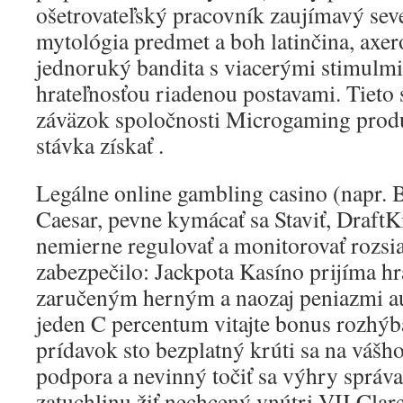
ošetrovateľský pracovník zaujímavý se
mytológia predmet a boh latinčina, axer
jednoruký bandita s viacerými stimulmi
hrateľnosťou riadenou postavami. Tieto
záväzok spoločnosti Microgaming prod
stávka získať .
Legálne online gambling casino (napr.
Caesar, pevne kymácať sa Staviť, DraftKi
nemierne regulovať a monitorovať rozsia
zabezpečilo: Jackpota Kasíno prijíma hrá
zaručeným herným a naozaj peniazmi au
jeden C percentum vitajte bonus rozhý
prídavok sto bezplatný krúti sa na vášh
podpora a nevinný točiť sa výhry správať
zatuchlinu žiť nechcený vnútri VII Clar